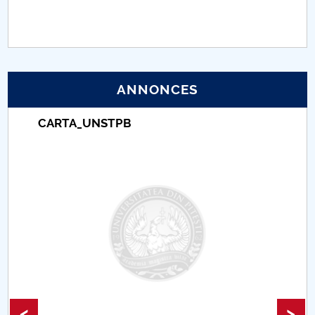
PNRR
Proiect (PRIM STUD)
ANNONCES
Proiect SU-ETIC
CARTA_UNSTPB
Protection des données personnelles
Université pour la communauté
Études doctorales
Comisie de etica unversitară
Evenimente CUP
Accesibilitate pentru studenții cu dizabilități
<
>