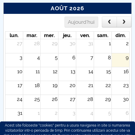
AOÛT 2026
Aujourd'hui
lun.
mar.
mer.
jeu.
ven.
sam.
dim.
27
28
29
30
31
1
2
3
4
5
6
7
8
9
10
11
12
13
14
15
16
17
18
19
20
21
22
23
24
25
26
27
28
29
30
31
1
2
3
4
5
6
Acest site foloseste "cookies" pentru a usura navigarea in site si numararea
vizitatorilor intr-o perioada de timp. Prin continuarea utilizarii acestui site va