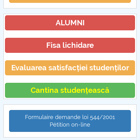
ALUMNI
Fisa lichidare
Evaluarea satisfacției studenților
Cantina studențească
Formulaire demande loi 544/2001
Pétition on-line