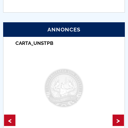
PNRR
Proiect (PRIM STUD)
ANNONCES
Proiect SU-ETIC
CARTA_UNSTPB
Protection des données personnelles
Université pour la communauté
Études doctorales
Comisie de etica unversitară
Evenimente CUP
<
>
Accesibilitate pentru studenții cu dizabilități