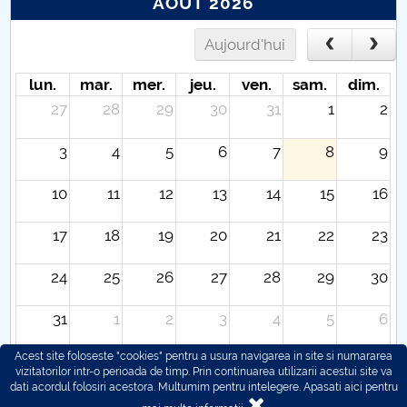
AOÛT 2026
Aujourd'hui
lun.
mar.
mer.
jeu.
ven.
sam.
dim.
27
28
29
30
31
1
2
3
4
5
6
7
8
9
10
11
12
13
14
15
16
17
18
19
20
21
22
23
24
25
26
27
28
29
30
31
1
2
3
4
5
6
Acest site foloseste "cookies" pentru a usura navigarea in site si numararea
vizitatorilor intr-o perioada de timp. Prin continuarea utilizarii acestui site va
dati acordul folosiri acestora. Multumim pentru intelegere.
Apasati aici pentru