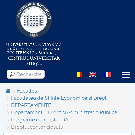
Universitatea Națională
de Știință și Tehnologie
POLITEHNICA
București
CENTRUL UNIVERSITAR
PITEȘTI
Menu
Facultés
Facultatea de Stiinte Economice și Drept
DEPARTAMENTE
Despre Universitate
Departamentul Drept si Administratie Publica
Programe de master DAP
Centrul de Management al Proiectelor
Dreptul contenciosului