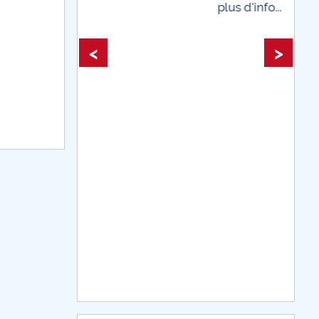
plus d'info...
plus d'info...
<
>