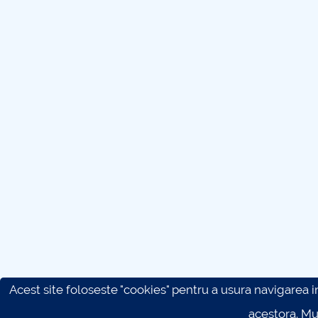
Acest site foloseste "cookies" pentru a usura navigarea in 
acestora. M