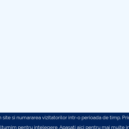
site si numararea vizitatorilor intr-o perioada de timp. Prin 
ultumim pentru intelegere.
Apasati aici pentru mai multe in