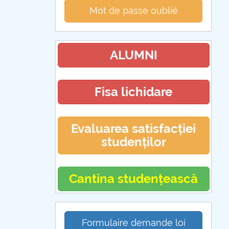
Mot de passe oublié
ALUMNI
Fisa lichidare
Evaluarea satisfacției
studenților
Cantina studențească
Formulaire demande loi