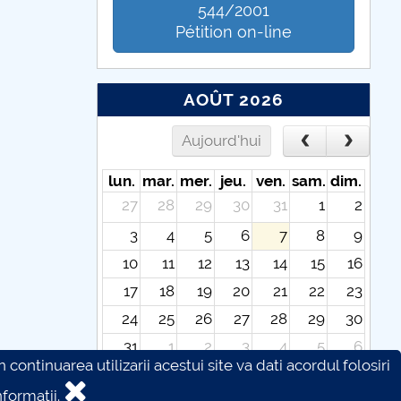
544/2001
Pétition on-line
AOÛT 2026
Aujourd'hui
lun.
mar.
mer.
jeu.
ven.
sam.
dim.
27
28
29
30
31
1
2
3
4
5
6
7
8
9
10
11
12
13
14
15
16
17
18
19
20
21
22
23
24
25
26
27
28
29
30
31
1
2
3
4
5
6
continuarea utilizarii acestui site va dati acordul folosiri
formatii.