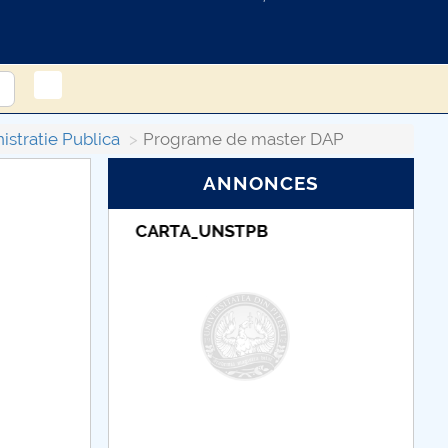
stratie Publica
Programe de master DAP
ANNONCES
Taxe de școlarizare
indexate – Centrul
Universitar Pitești