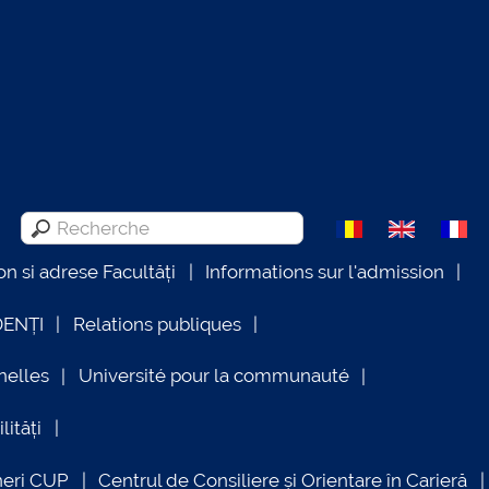
on si adrese Facultăți
Informations sur l'admission
DENȚI
Relations publiques
nelles
Université pour la communauté
lități
neri CUP
Centrul de Consiliere și Orientare în Carieră