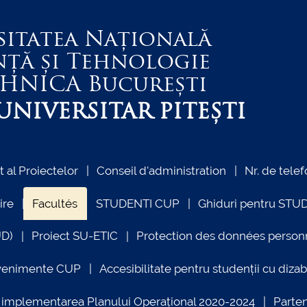
sitatea Națională
nță și Tehnologie
EHNICA
București
NIVERSITAR PITEȘTI
al Proiectelor
Conseil d'administration
Nr. de telef
ire
Facultés
STUDENTI CUP
Ghiduri pentru STU
UD)
Proiect SU-ETIC
Protection des données person
venimente CUP
Accesibilitate pentru studenții cu dizabi
ind implementarea Planului Operațional 2020-2024
Parte