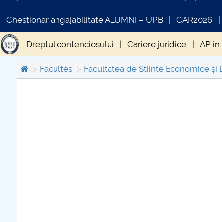
Chestionar angajabilitate ALUMNI – UPB
CAR2026
Dreptul contenciosului
Cariere juridice
AP in
Facultés
Facultatea de Stiinte Economice și 
COMUNICAT DE PRESA
IN
PRIMSTUD 26.03.2026