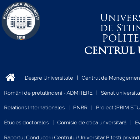
Univer
de Știi
POLIT
CENTRUL U
Despre Universitate
Centrul de Management 
Români de pretutindeni - ADMITERE
Sénat universita
Relations Internationales
PNRR
Proiect (PRIM ST
Études doctorales
Comisie de etica unversitară
E
Raportul Conducerii Centrului Universitar Pitești priv