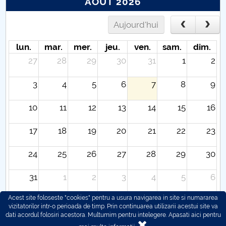
AOÛT 2026
Aujourd'hui
lun.
mar.
mer.
jeu.
ven.
sam.
dim.
27
28
29
30
31
1
2
3
4
5
6
7
8
9
10
11
12
13
14
15
16
17
18
19
20
21
22
23
24
25
26
27
28
29
30
31
1
2
3
4
5
6
Acest site foloseste "cookies" pentru a usura navigarea in site si numararea
vizitatorilor intr-o perioada de timp. Prin continuarea utilizarii acestui site va
dati acordul folosiri acestora. Multumim pentru intelegere.
Apasati aici pentru