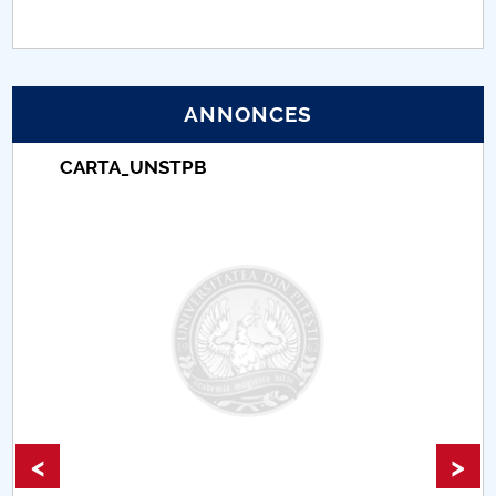
PNRR
Proiect (PRIM STUD)
ANNONCES
Proiect SU-ETIC
CARTA_UNSTPB
Protection des données personnelles
Université pour la communauté
Études doctorales
Comisie de etica unversitară
Evenimente CUP
<
>
Accesibilitate pentru studenții cu dizabilități