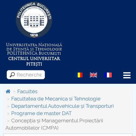
Universitatea Națională
de Știință și Tehnologie
POLITEHNICA
București
CENTRUL UNIVERSITAR
PITEȘTI
Menu
Facultés
Facultatea de Mecanica si Tehnologie
Departamentul Autovehicule și Transporturi
Despre Universitate
Programe de master DAT
Concepția și Managementul Proiectării
Centrul de Management al Proiectelor
Automobilelor (CMPA)