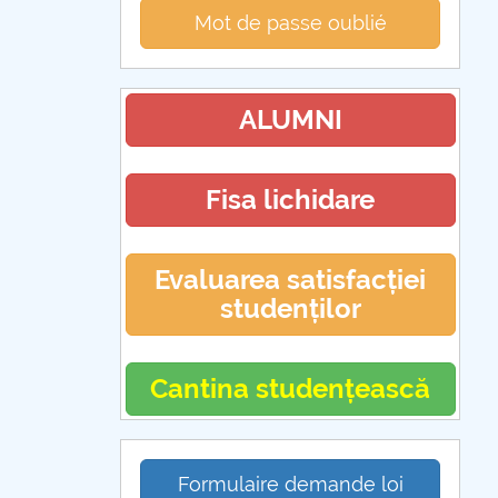
Mot de passe oublié
ALUMNI
Fisa lichidare
Evaluarea satisfacției
studenților
Cantina studențească
Formulaire demande loi