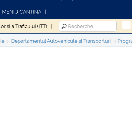
MENIU CANTINA
or și a Traficului (ITT)
ie
Departamentul Autovehicule și Transporturi
Progr
OMUNICAT DE PRESA
INFORMATII ACTE S
IMSTUD 26.03.2026