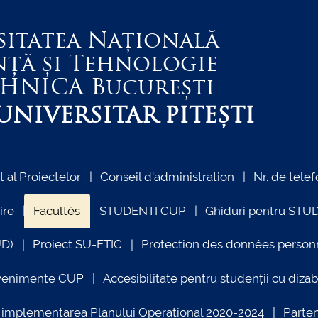
sitatea Națională
nță și Tehnologie
EHNICA
București
NIVERSITAR PITEȘTI
al Proiectelor
Conseil d'administration
Nr. de telef
ire
Facultés
STUDENTI CUP
Ghiduri pentru STU
UD)
Proiect SU-ETIC
Protection des données person
venimente CUP
Accesibilitate pentru studenții cu dizabi
ind implementarea Planului Operațional 2020-2024
Parte