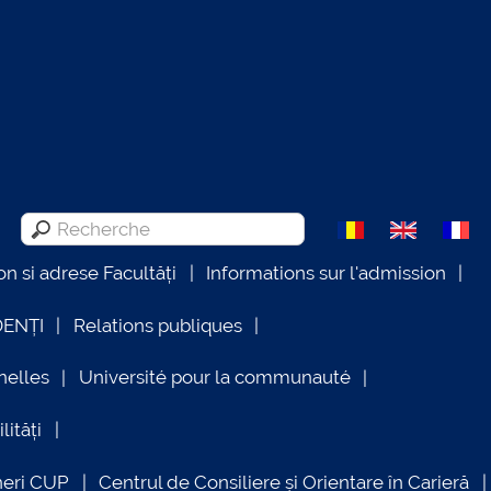
on si adrese Facultăți
Informations sur l'admission
DENȚI
Relations publiques
nelles
Université pour la communauté
lități
neri CUP
Centrul de Consiliere și Orientare în Carieră