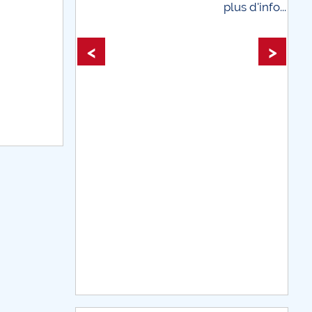
plus d'info...
plus d'info...
<
>