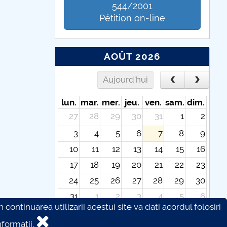
544/2001
Pétition on-line
AOÛT 2026
Aujourd'hui
lun.
mar.
mer.
jeu.
ven.
sam.
dim.
27
28
29
30
31
1
2
3
4
5
6
7
8
9
10
11
12
13
14
15
16
17
18
19
20
21
22
23
24
25
26
27
28
29
30
31
1
2
3
4
5
6
continuarea utilizarii acestui site va dati acordul folosiri
formatii.