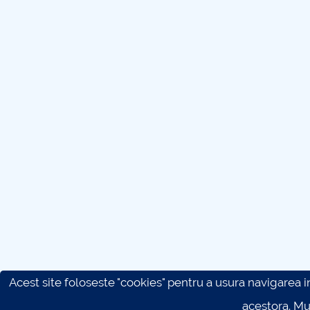
Acest site foloseste "cookies" pentru a usura navigarea in 
acestora. M