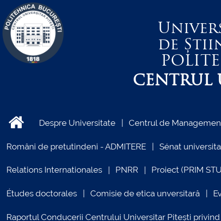
Univer
de Știi
POLIT
CENTRUL U
Despre Universitate
Centrul de Management 
Români de pretutindeni - ADMITERE
Sénat universita
Relations Internationales
PNRR
Proiect (PRIM ST
Études doctorales
Comisie de etica unversitară
E
Raportul Conducerii Centrului Universitar Pitești priv