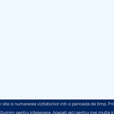
site si numararea vizitatorilor intr-o perioada de timp. Prin 
ultumim pentru intelegere.
Apasati aici pentru mai multe in