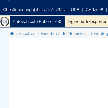
Chestionar angajabilitate ALUMNI – UPB
CAR2026
Autovehicule Rutiere (AR)
Ingineria Transporturil
Facultés
Facultatea de Mecanica si Tehnolog
C
PR