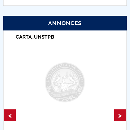
PNRR
ANNONCES
Proiect (PRIM STUD)
CARTA_UNSTPB
Proiect SU-ETIC
Protection des données personnelles
Université pour la communauté
Études doctorales
Comisie de etica unversitară
Evenimente CUP
<
>
Accesibilitate pentru studenții cu dizabilități