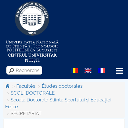
Universitatea Națională
de Știință și Tehnologie
POLITEHNICA
București
CENTRUL UNIVERSITAR
PITEȘTI
Menu
Facultés
Études doctorales
ȘCOLI DOCTORALE
Școala Doctorală Știința Sportului și Educației
Despre Universitate
Fizice
SECRETARIAT
Centrul de Management al Proiectelor