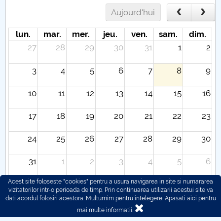
Aujourd'hui
lun.
mar.
mer.
jeu.
ven.
sam.
dim.
27
28
29
30
31
1
2
3
4
5
6
7
8
9
10
11
12
13
14
15
16
17
18
19
20
21
22
23
24
25
26
27
28
29
30
31
1
2
3
4
5
6
Acest site foloseste "cookies" pentru a usura navigarea in site si numararea
vizitatorilor intr-o perioada de timp. Prin continuarea utilizarii acestui site va
dati acordul folosiri acestora. Multumim pentru intelegere.
Apasati aici pentru
mai multe informatii.