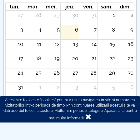
lun.
mar.
mer.
jeu.
ven.
sam.
dim.
27
28
29
30
31
1
2
3
4
5
6
7
8
9
10
11
12
13
14
15
16
17
18
19
20
21
22
23
24
25
26
27
28
29
30
31
1
2
3
4
5
6
Acest site foloseste "cookies" pentru a usura navigarea in site si numararea
vizitatorilor intr-o perioada de timp. Prin continuarea utilizarii acestui site va
dati acordul folosiri acestora. Multumim pentru intelegere.
Apasati aici pentru
mai multe informatii.