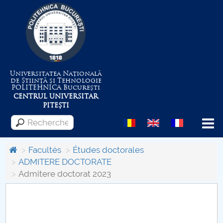
Universitatea Națională
de Știință și Tehnologie
POLITEHNICA
București
CENTRUL UNIVERSITAR
PITEȘTI
Menu
Facultés
Études doctorales
ADMITERE DOCTORATE
Admitere doctorat 2023
Despre Universitate
Centrul de Management al Proiectelor