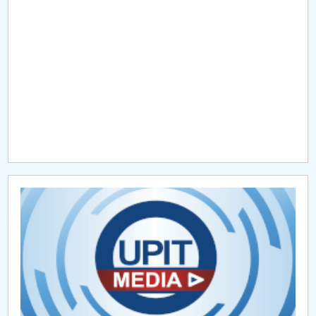
Raportul Conducerii Centrului Universitar Pitești
privind implementarea Planului Operațional 2020-
2024
Parteneri CUP
Centrul de Consiliere și Orientare în Carieră
Chestionar angajabilitate ALUMNI – UPB
CAR2026
MENIU CANTINA
Admitere doctorat 2023
Admitere Doctorat 2022