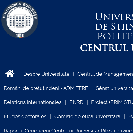
Univer
de Știi
POLIT
CENTRUL U
Despre Universitate
Centrul de Management 
Români de pretutindeni - ADMITERE
Sénat universita
Relations Internationales
PNRR
Proiect (PRIM ST
Études doctorales
Comisie de etica unversitară
E
Raportul Conducerii Centrului Universitar Pitești priv