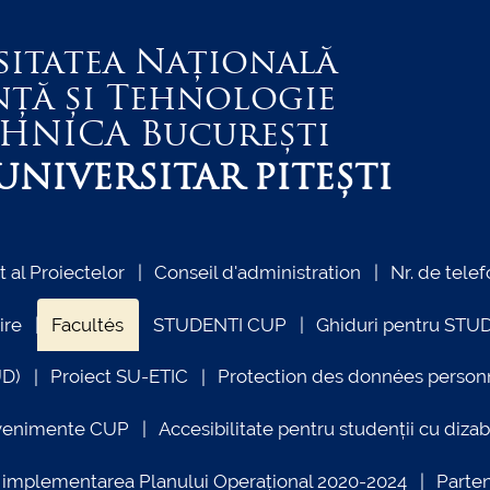
sitatea Națională
nță și Tehnologie
EHNICA
București
NIVERSITAR PITEȘTI
al Proiectelor
Conseil d'administration
Nr. de telef
ire
Facultés
STUDENTI CUP
Ghiduri pentru STU
UD)
Proiect SU-ETIC
Protection des données person
venimente CUP
Accesibilitate pentru studenții cu dizabi
ind implementarea Planului Operațional 2020-2024
Parte