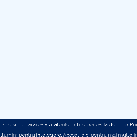
site si numararea vizitatorilor intr-o perioada de timp. Prin 
ultumim pentru intelegere.
Apasati aici pentru mai multe in