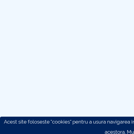
Acest site foloseste "cookies" pentru a usura navigarea in 
acestora. M