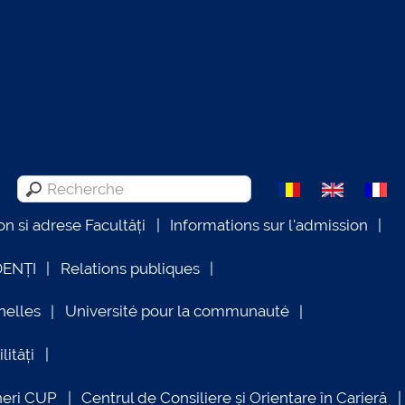
on si adrese Facultăți
Informations sur l'admission
DENȚI
Relations publiques
nelles
Université pour la communauté
lități
neri CUP
Centrul de Consiliere și Orientare în Carieră