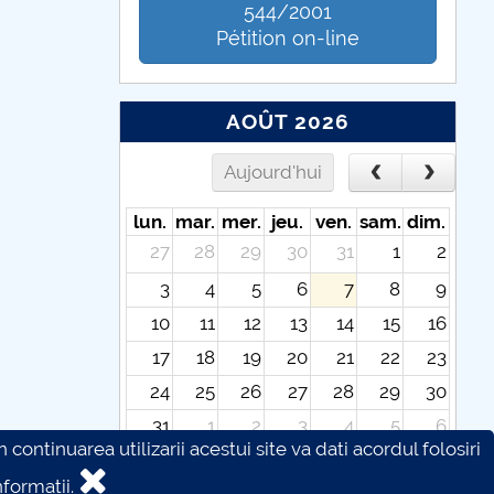
544/2001
Pétition on-line
AOÛT 2026
Aujourd'hui
lun.
mar.
mer.
jeu.
ven.
sam.
dim.
27
28
29
30
31
1
2
3
4
5
6
7
8
9
10
11
12
13
14
15
16
17
18
19
20
21
22
23
24
25
26
27
28
29
30
31
1
2
3
4
5
6
continuarea utilizarii acestui site va dati acordul folosiri
formatii.