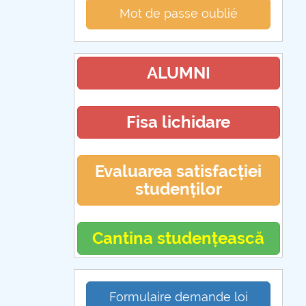
Mot de passe oublié
ALUMNI
Fisa lichidare
Evaluarea satisfacției
studenților
Cantina studențească
Formulaire demande loi