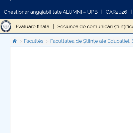
Chestionar angajabilitate ALUMNI – UPB
CAR2026
Evaluare finală
Sesiunea de comunicări științific
Program cu studenți DPPD
Componența dosarului
Facultés
Facultatea de Științe ale Educatiei, 
COMUNICAT DE PRESA
PRIMSTUD 26.03.2026