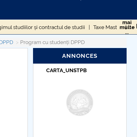
mai
imul studiilor și contractul de studii
Taxe Master
multe
...
izare
Taxe studenți dublă specializare
 DPPD
Program cu studenți DPPD
ANNONCES
Taxe de școlarizare
indexate – Centrul
Universitar Pitești