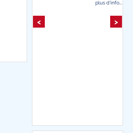
plus d'info...
plus d'info...
<
>