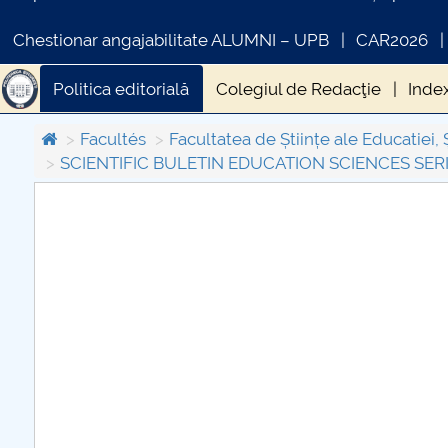
Chestionar angajabilitate ALUMNI – UPB
CAR2026
Politica editorială
Colegiul de Redacţie
Index
Facultés
Facultatea de Științe ale Educatiei, 
SCIENTIFIC BULETIN EDUCATION SCIENCES SERIE
COMUNICAT DE PRESA
PRIMSTUD 26.03.2026