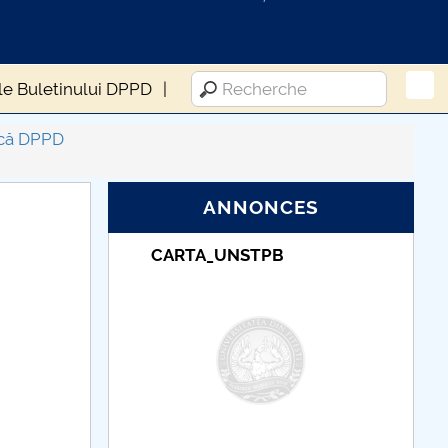
le Buletinului DPPD
fică DPPD
ANNONCES
NSTPB
Taxe de școlarizare
indexate – Centrul
Universitar Pitești