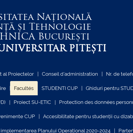
sitatea Națională
nță și Tehnologie
EHNICA
București
NIVERSITAR PITEȘTI
al Proiectelor
Conseil d'administration
Nr. de telef
ire
Facultés
STUDENTI CUP
Ghiduri pentru STU
UD)
Proiect SU-ETIC
Protection des données person
venimente CUP
Accesibilitate pentru studenții cu dizabi
ind implementarea Planului Operațional 2020-2024
Parte