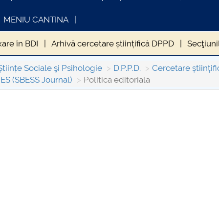
MENIU CANTINA
are în BDI
Arhivă cercetare științifică DPPD
Secţiuni
Științe Sociale şi Psihologie
D.P.P.D.
Cercetare științi
S (SBESS Journal)
Politica editorială
INFORMATII ACTE STUDII
CARTA_U