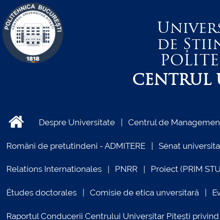
Univer
de Știi
POLIT
CENTRUL U
Despre Universitate
Centrul de Management 
Români de pretutindeni - ADMITERE
Sénat universita
Relations Internationales
PNRR
Proiect (PRIM ST
Études doctorales
Comisie de etica unversitară
E
Raportul Conducerii Centrului Universitar Pitești priv