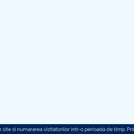
site si numararea vizitatorilor intr-o perioada de timp. Prin 