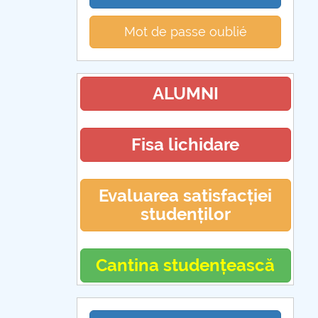
Mot de passe oublié
ALUMNI
Fisa lichidare
Evaluarea satisfacției
studenților
Cantina studențească