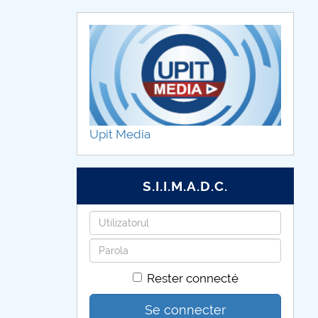
Upit Media
S.I.I.M.A.D.C.
Identifiant
Mot
de
Rester connecté
passe
Se connecter