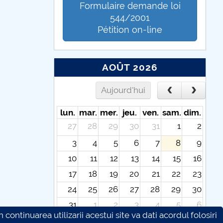
Formulaire demande loi
544/2001
Pétition on-line
AOÛT 2026
Aujourd'hui
lun.
mar.
mer.
jeu.
ven.
sam.
dim.
27
28
29
30
31
1
2
3
4
5
6
7
8
9
10
11
12
13
14
15
16
17
18
19
20
21
22
23
24
25
26
27
28
29
30
31
1
2
3
4
5
6
continuarea utilizarii acestui site va dati acordul folosiri