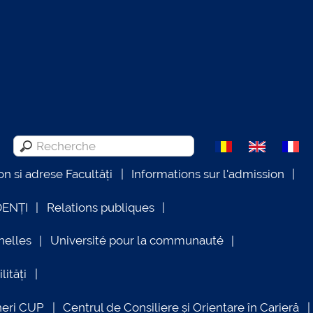
on si adrese Facultăți
Informations sur l'admission
DENȚI
Relations publiques
nelles
Université pour la communauté
lități
neri CUP
Centrul de Consiliere și Orientare în Carieră