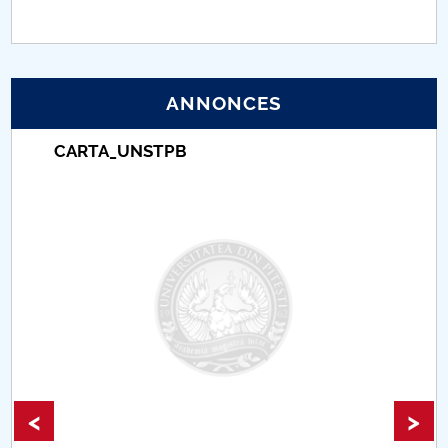
PNRR
Proiect (PRIM STUD)
ANNONCES
Proiect SU-ETIC
CARTA_UNSTPB
Protection des données personnelles
Université pour la communauté
Études doctorales
Comisie de etica unversitară
Evenimente CUP
<
>
Accesibilitate pentru studenții cu dizabilități