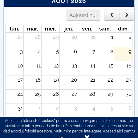
AOÛT 2026
Aujourd'hui
lun.
mar.
mer.
jeu.
ven.
sam.
dim.
27
28
29
30
31
1
2
3
4
5
6
7
8
9
10
11
12
13
14
15
16
17
18
19
20
21
22
23
24
25
26
27
28
29
30
31
1
2
3
4
5
6
Acest site foloseste "cookies" pentru a usura navigarea in site si numararea
vizitatorilor intr-o perioada de timp. Prin continuarea utilizarii acestui site va
dati acordul folosiri acestora. Multumim pentru intelegere.
Apasati aici pentru