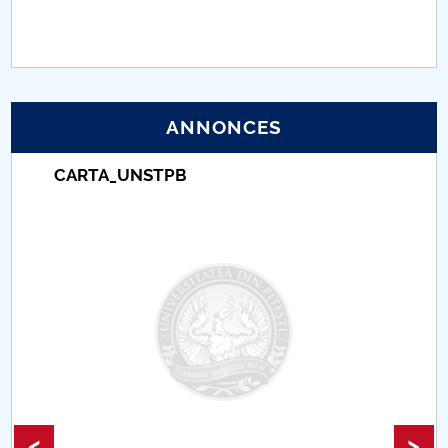
PNRR
Proiect (PRIM STUD)
ANNONCES
Proiect SU-ETIC
CARTA_UNSTPB
Protection des données personnelles
Université pour la communauté
Études doctorales
Comisie de etica unversitară
Evenimente CUP
Accesibilitate pentru studenții cu dizabilități
<
>