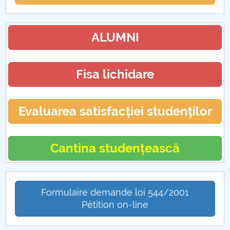
ALUMNI
Fisa lichidare
Evaluarea satisfacției studenților
Cantina studențească
Formulaire demande loi 544/2001
Pétition on-line