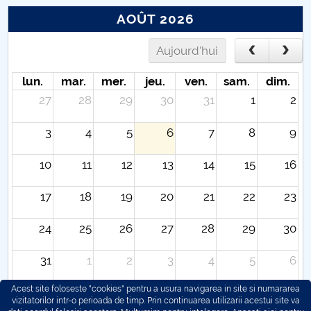
AOÛT 2026
Aujourd'hui
lun.
mar.
mer.
jeu.
ven.
sam.
dim.
27
28
29
30
31
1
2
3
4
5
6
7
8
9
10
11
12
13
14
15
16
17
18
19
20
21
22
23
24
25
26
27
28
29
30
31
1
2
3
4
5
6
Acest site foloseste "cookies" pentru a usura navigarea in site si numararea
vizitatorilor intr-o perioada de timp. Prin continuarea utilizarii acestui site va