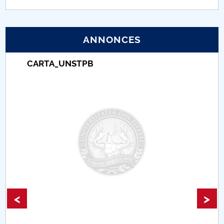
PNRR
ANNONCES
Proiect (PRIM STUD)
CARTA_UNSTPB
Proiect SU-ETIC
Protection des données personnelles
Université pour la communauté
Études doctorales
Comisie de etica unversitară
Evenimente CUP
<
>
Accesibilitate pentru studenții cu dizabilități