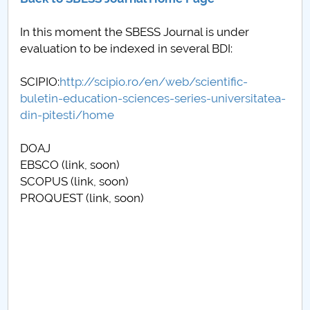
Conseil d'administration
In this moment the SBESS Journal is under
Nr. de telefon si adrese Facultăți
evaluation to be indexed in several BDI:
Informations sur l'admission
SCIPIO:
http://scipio.ro/en/web/scientific-
buletin-education-sciences-series-universitatea-
Români de pretutindeni - ADMITERE
din-pitesti/home
Sénat universitaire
DOAJ
EBSCO (link, soon)
Facultés
SCOPUS (link, soon)
PROQUEST (link, soon)
STUDENTI CUP
Ghiduri pentru STUDENȚI
Relations publiques
Relations Internationales