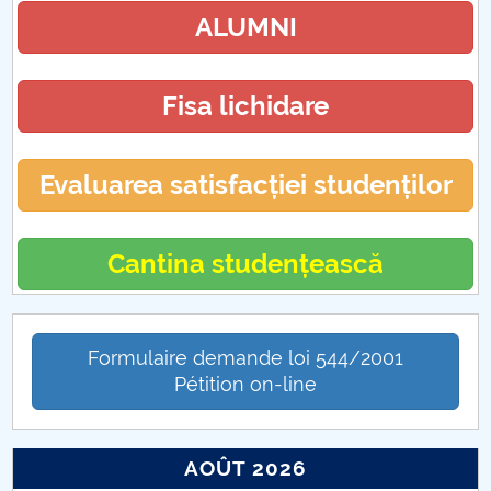
ALUMNI
Fisa lichidare
Evaluarea satisfacției studenților
Cantina studențească
Formulaire demande loi 544/2001
Pétition on-line
AOÛT 2026