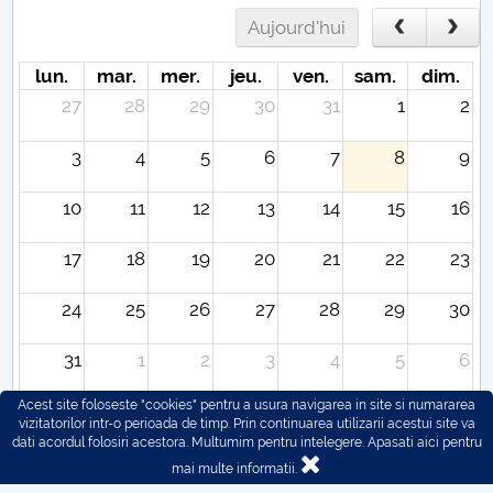
Aujourd'hui
lun.
mar.
mer.
jeu.
ven.
sam.
dim.
27
28
29
30
31
1
2
3
4
5
6
7
8
9
10
11
12
13
14
15
16
17
18
19
20
21
22
23
24
25
26
27
28
29
30
31
1
2
3
4
5
6
Acest site foloseste "cookies" pentru a usura navigarea in site si numararea
vizitatorilor intr-o perioada de timp. Prin continuarea utilizarii acestui site va
dati acordul folosiri acestora. Multumim pentru intelegere.
Apasati aici pentru
mai multe informatii.