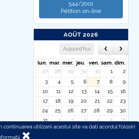
544/2001
Pétition on-line
AOÛT 2026
Aujourd'hui
lun.
mar.
mer.
jeu.
ven.
sam.
dim.
27
28
29
30
31
1
2
3
4
5
6
7
8
9
10
11
12
13
14
15
16
17
18
19
20
21
22
23
24
25
26
27
28
29
30
31
1
2
3
4
5
6
continuarea utilizarii acestui site va dati acordul folosiri
formatii.