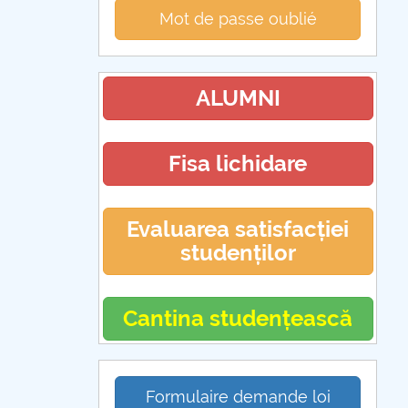
Mot de passe oublié
ALUMNI
Fisa lichidare
Evaluarea satisfacției
studenților
Cantina studențească
Formulaire demande loi