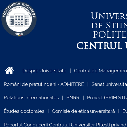
Univer
de Știi
POLIT
CENTRUL U
Despre Universitate
Centrul de Management 
Români de pretutindeni - ADMITERE
Sénat universita
Relations Internationales
PNRR
Proiect (PRIM ST
Études doctorales
Comisie de etica unversitară
E
Raportul Conducerii Centrului Universitar Pitești priv