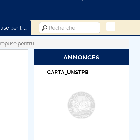
use pentru
ropuse pentru
ANNONCES
Taxe de școlarizare
indexate – Centrul
Universitar Pitești