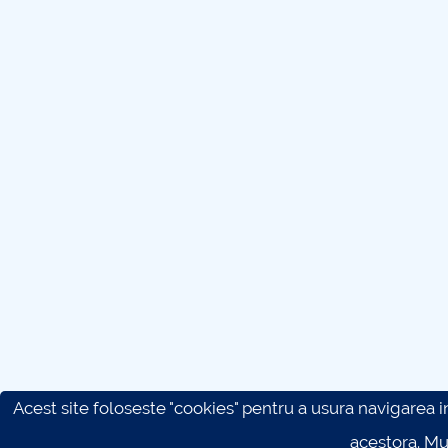
Acest site foloseste "cookies" pentru a usura navigarea in 
acestora. M