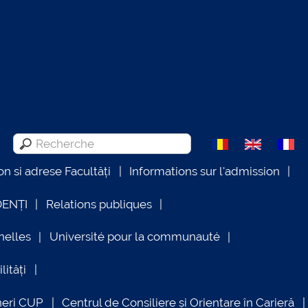
on si adrese Facultăți
Informations sur l'admission
DENȚI
Relations publiques
nelles
Université pour la communauté
lități
neri CUP
Centrul de Consiliere și Orientare în Carieră