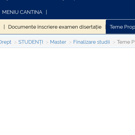
MENIU CANTINA
E
Documente înscriere examen disertație
Teme Prop
Drept
STUDENȚI
Master
Finalizare studii
Teme P
FORMATII ACTE STUDII
CARTA_UNSTPB