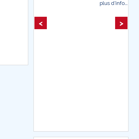
plus d'info...
plus d'info...
<
>