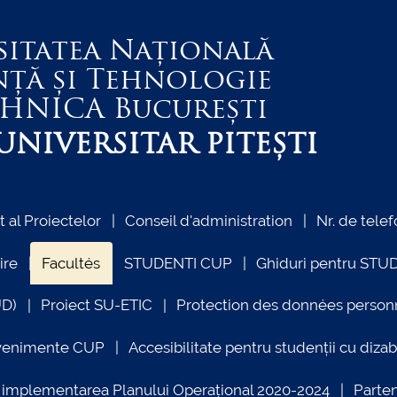
sitatea Națională
nță și Tehnologie
EHNICA
București
NIVERSITAR PITEȘTI
al Proiectelor
Conseil d'administration
Nr. de telef
ire
Facultés
STUDENTI CUP
Ghiduri pentru STU
UD)
Proiect SU-ETIC
Protection des données person
venimente CUP
Accesibilitate pentru studenții cu dizabi
ind implementarea Planului Operațional 2020-2024
Parte