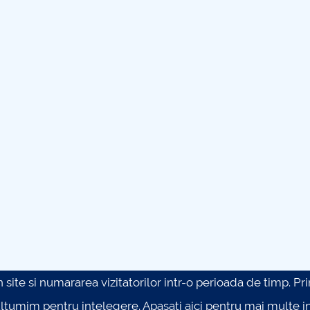
site si numararea vizitatorilor intr-o perioada de timp. Prin 
ultumim pentru intelegere.
Apasati aici pentru mai multe in