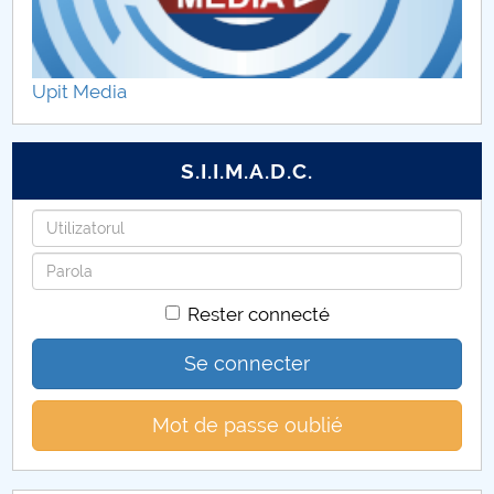
Parteneri de practică
Ghid de studii
Upit Media
S.I.I.M.A.D.C.
Identifiant
Mot
de
Rester connecté
passe
Se connecter
Mot de passe oublié