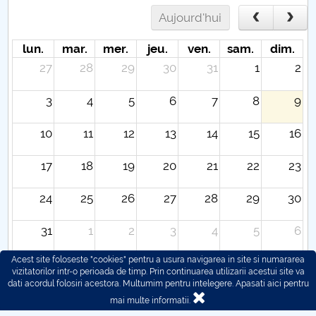
Aujourd'hui
lun.
mar.
mer.
jeu.
ven.
sam.
dim.
27
28
29
30
31
1
2
3
4
5
6
7
8
9
10
11
12
13
14
15
16
17
18
19
20
21
22
23
24
25
26
27
28
29
30
31
1
2
3
4
5
6
Acest site foloseste "cookies" pentru a usura navigarea in site si numararea
vizitatorilor intr-o perioada de timp. Prin continuarea utilizarii acestui site va
dati acordul folosiri acestora. Multumim pentru intelegere.
Apasati aici pentru
mai multe informatii.