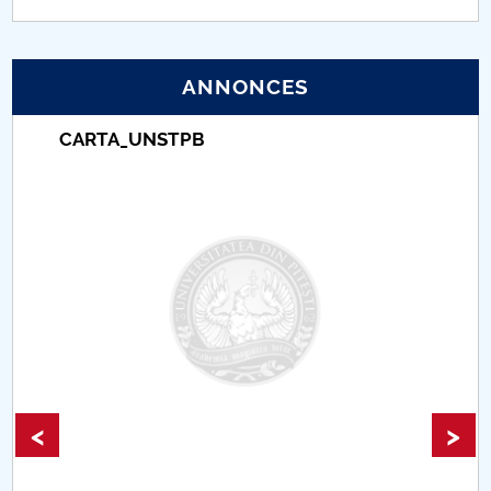
PNRR
ANNONCES
Proiect (PRIM STUD)
CARTA_UNSTPB
Proiect SU-ETIC
Protection des données personnelles
Université pour la communauté
Études doctorales
Comisie de etica unversitară
Evenimente CUP
<
>
Accesibilitate pentru studenții cu dizabilități