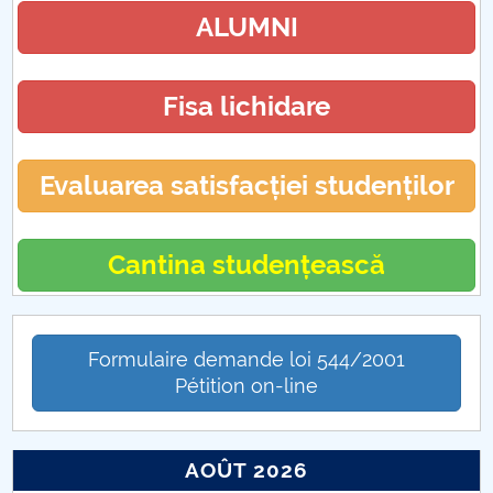
ALUMNI
Fisa lichidare
Evaluarea satisfacției studenților
Cantina studențească
Formulaire demande loi 544/2001
Pétition on-line
AOÛT 2026