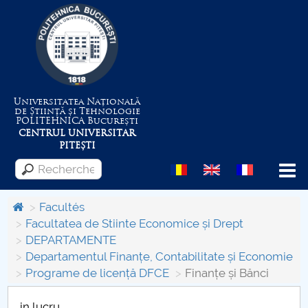
Universitatea Națională
de Știință și Tehnologie
POLITEHNICA
București
CENTRUL UNIVERSITAR
PITEȘTI
Menu
Facultés
Facultatea de Stiinte Economice și Drept
DEPARTAMENTE
Despre Universitate
Departamentul Finanțe, Contabilitate și Economie
Programe de licență DFCE
Finanțe și Bănci
Centrul de Management al Proiectelor
in lucru