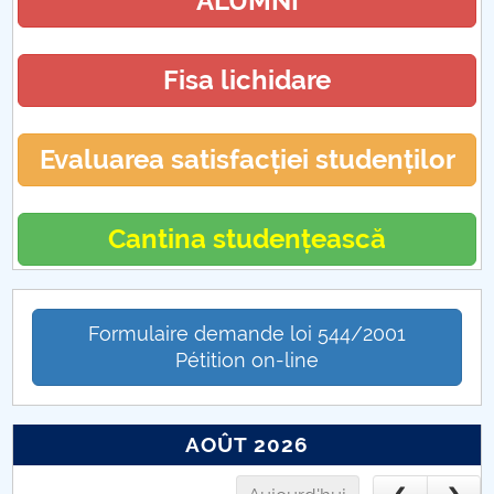
ALUMNI
Fisa lichidare
Evaluarea satisfacției studenților
Cantina studențească
Formulaire demande loi 544/2001
Pétition on-line
AOÛT 2026