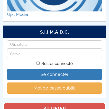
Practică studenți
Upit Media
S.I.I.M.A.D.C.
Identifiant
Mot
de
Rester connecté
passe
Se connecter
Mot de passe oublié