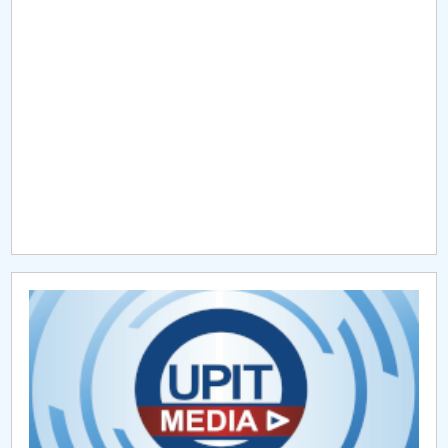
Raportul Conducerii Centrului Universitar Pitești
privind implementarea Planului Operațional 2020-
2024
Parteneri CUP
Centrul de Consiliere și Orientare în Carieră
Chestionar angajabilitate ALUMNI – UPB
CAR2026
MENIU CANTINA
Ghidul studentului
Cercuri științifice studențești