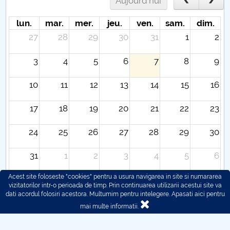
Aujourd'hui
lun.
mar.
mer.
jeu.
ven.
sam.
dim.
27
28
29
30
31
1
2
3
4
5
6
7
8
9
10
11
12
13
14
15
16
17
18
19
20
21
22
23
24
25
26
27
28
29
30
31
1
2
3
4
5
6
Acest site foloseste "cookies" pentru a usura navigarea in site si numararea
vizitatorilor intr-o perioada de timp. Prin continuarea utilizarii acestui site va
dati acordul folosiri acestora. Multumim pentru intelegere.
Apasati aici pentru
mai multe informatii.