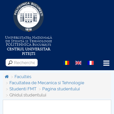
Universitatea Națională
de Știință și Tehnologie
POLITEHNICA
București
CENTRUL UNIVERSITAR
PITEȘTI
Menu
Facultés
Facultatea de Mecanica si Tehnologie
Studenti FMT
Pagina studentului
Despre Universitate
Ghidul studentului
Centrul de Management al Proiectelor