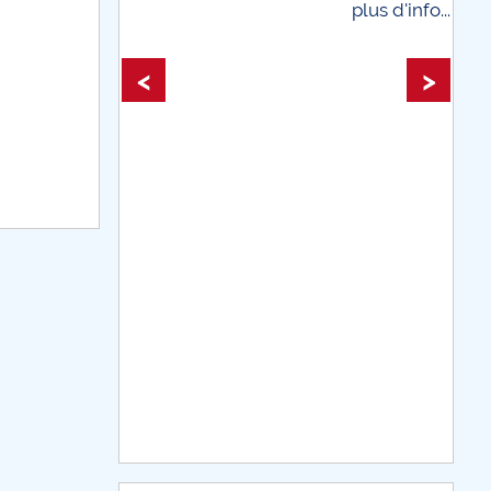
plus d'info...
plus
<
>