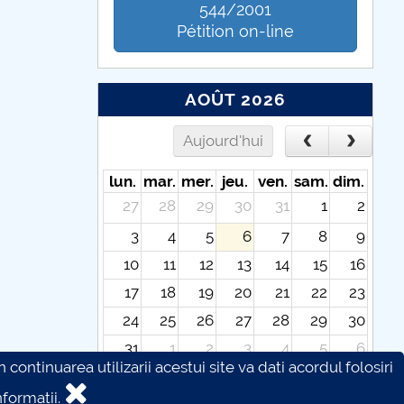
544/2001
Pétition on-line
AOÛT 2026
Aujourd'hui
lun.
mar.
mer.
jeu.
ven.
sam.
dim.
27
28
29
30
31
1
2
3
4
5
6
7
8
9
10
11
12
13
14
15
16
17
18
19
20
21
22
23
24
25
26
27
28
29
30
31
1
2
3
4
5
6
continuarea utilizarii acestui site va dati acordul folosiri
formatii.