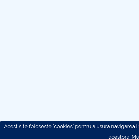
Acest site foloseste "cookies" pentru a usura navigarea in 
acestora. M