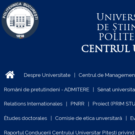
Univer
de Știi
POLIT
CENTRUL U
Despre Universitate
Centrul de Management 
Români de pretutindeni - ADMITERE
Sénat universita
Relations Internationales
PNRR
Proiect (PRIM ST
Études doctorales
Comisie de etica unversitară
E
Raportul Conducerii Centrului Universitar Pitești priv