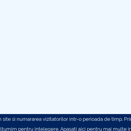
site si numararea vizitatorilor intr-o perioada de timp. Prin 
ultumim pentru intelegere.
Apasati aici pentru mai multe in