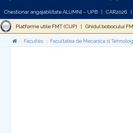
Chestionar angajabilitate ALUMNI – UPB
CAR2026
Platforme utile FMT (CUP)
Ghidul bobocului F
Proceduri secretariat FMT (CUP)
Calendar FMT
Facultés
Facultatea de Mecanica si Tehnolog
Examene FMT (CUP)
Practică FMT (CUP)
Abs
COMUNICAT DE PRESA
PRIMSTUD 26.03.2026