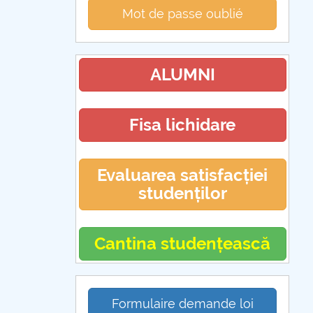
Mot de passe oublié
ALUMNI
Fisa lichidare
Evaluarea satisfacției
studenților
Cantina studențească
Formulaire demande loi