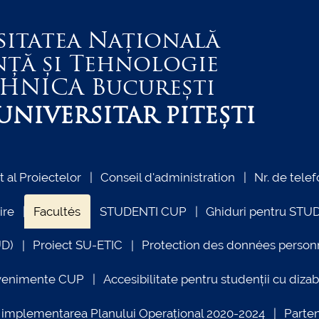
sitatea Națională
nță și Tehnologie
EHNICA
București
NIVERSITAR PITEȘTI
al Proiectelor
Conseil d'administration
Nr. de telef
ire
Facultés
STUDENTI CUP
Ghiduri pentru STU
UD)
Proiect SU-ETIC
Protection des données person
venimente CUP
Accesibilitate pentru studenții cu dizabi
ind implementarea Planului Operațional 2020-2024
Parte