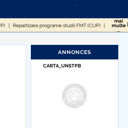
mai
P)
Repartizare programe studii FMT (CUP)
multe
...
te de studii și discipline opționale FMT (CUP)
ANNONCES
_UNSTPB
Taxe de școlarizare
indexate – Centrul
Universitar Pitești