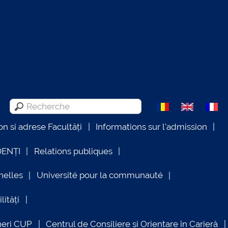
on si adrese Facultăți
Informations sur l'admission
DENȚI
Relations publiques
nelles
Université pour la communauté
lități
neri CUP
Centrul de Consiliere și Orientare în Carieră