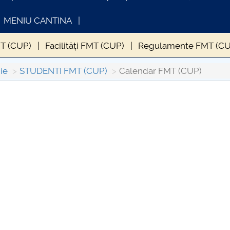
MENIU CANTINA
MT (CUP)
Facilități FMT (CUP)
Regulamente FMT (CU
 (CUP)
Grupe FMT (CUP)
Orar FMT (CUP)
Contrac
ie
STUDENTI FMT (CUP)
Calendar FMT (CUP)
olvire FMT (CUP)
Activități extracuriculare FMT (CUP)
INFORMATII ACTE STUDII
CARTA