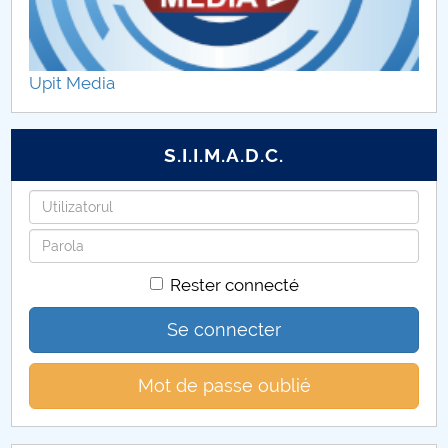
Upit Media
S.I.I.M.A.D.C.
Identifiant
Mot
de
Rester connecté
passe
Se connecter
Mot de passe oublié