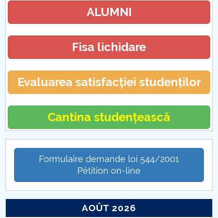
ALUMNI
Fisa lichidare
Evaluarea satisfacției studenților
Cantina studențească
Formulaire demande loi 544/2001
Pétition on-line
AOÛT 2026