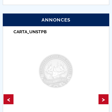
PNRR
ANNONCES
Proiect (PRIM STUD)
CARTA_UNSTPB
Proiect SU-ETIC
Protection des données personnelles
Université pour la communauté
Études doctorales
Comisie de etica unversitară
Evenimente CUP
<
>
Accesibilitate pentru studenții cu dizabilități