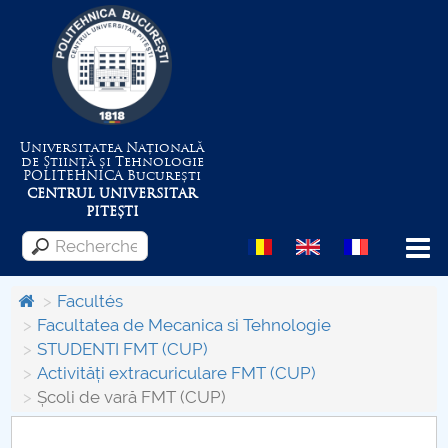
Universitatea Națională
de Știință și Tehnologie
POLITEHNICA
București
CENTRUL UNIVERSITAR
PITEȘTI
Menu
Facultés
Facultatea de Mecanica si Tehnologie
STUDENTI FMT (CUP)
Despre Universitate
Activități extracuriculare FMT (CUP)
Școli de vară FMT (CUP)
Centrul de Management al Proiectelor