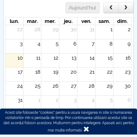
Aujourd'hui
lun.
mar.
mer.
jeu.
ven.
sam.
dim.
27
28
29
30
31
1
2
3
4
5
6
7
8
9
10
11
12
13
14
15
16
17
18
19
20
21
22
23
24
25
26
27
28
29
30
31
1
2
3
4
5
6
Acest site foloseste "cookies" pentru a usura navigarea in site si numararea
vizitatorilor intr-o perioada de timp. Prin continuarea utilizarii acestui site va
dati acordul folosiri acestora. Multumim pentru intelegere.
Apasati aici pentru
mai multe informatii.