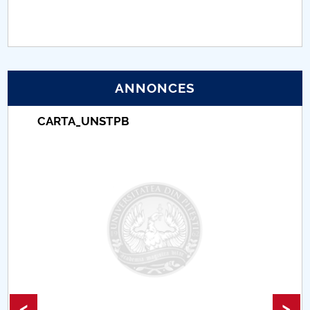
PNRR
Proiect (PRIM STUD)
ANNONCES
Proiect SU-ETIC
CARTA_UNSTPB
Protection des données personnelles
Université pour la communauté
Études doctorales
Comisie de etica unversitară
Evenimente CUP
Accesibilitate pentru studenții cu dizabilități
<
>