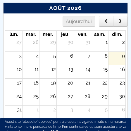
AOÛT 2026
Aujourd'hui
lun.
mar.
mer.
jeu.
ven.
sam.
dim.
27
28
29
30
31
1
2
3
4
5
6
7
8
9
10
11
12
13
14
15
16
17
18
19
20
21
22
23
24
25
26
27
28
29
30
31
1
2
3
4
5
6
Acest site foloseste "cookies" pentru a usura navigarea in site si numararea
vizitatorilor intr-o perioada de timp. Prin continuarea utilizarii acestui site va