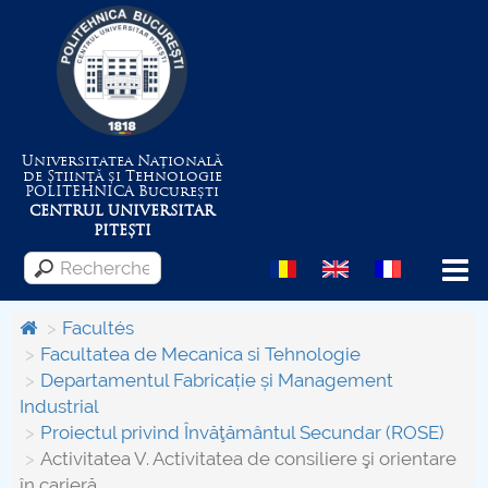
Universitatea Națională
de Știință și Tehnologie
POLITEHNICA
București
CENTRUL UNIVERSITAR
PITEȘTI
Menu
Facultés
Facultatea de Mecanica si Tehnologie
Departamentul Fabricație și Management
Despre Universitate
Industrial
Proiectul privind Învăţământul Secundar (ROSE)
Centrul de Management al Proiectelor
Activitatea V. Activitatea de consiliere şi orientare
în carieră