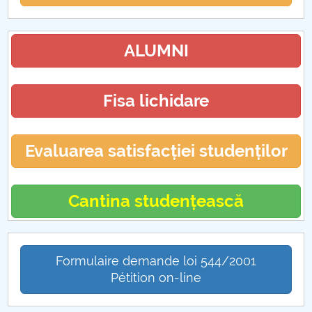
ALUMNI
Fisa lichidare
Evaluarea satisfacției studenților
Cantina studențească
Formulaire demande loi 544/2001
Pétition on-line