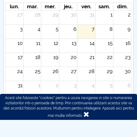
lun.
mar.
mer.
jeu.
ven.
sam.
dim.
27
28
29
30
31
1
2
3
4
5
6
7
8
9
10
11
12
13
14
15
16
17
18
19
20
21
22
23
24
25
26
27
28
29
30
31
1
2
3
4
5
6
Acest site foloseste "cookies" pentru a usura navigarea in site si numararea
vizitatorilor intr-o perioada de timp. Prin continuarea utilizarii acestui site va
dati acordul folosiri acestora. Multumim pentru intelegere.
Apasati aici pentru
mai multe informatii.