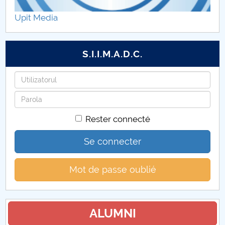
Centre de cercetare
Upit Media
Publicaţii & manifestări ştiinţifice-FMT
S.I.I.M.A.D.C.
Oferta FMT adresată mediului socio-economic
Identifiant
Parteneri universitari ai FMT
Mot
de
Rester connecté
passe
Se connecter
Mot de passe oublié
ALUMNI