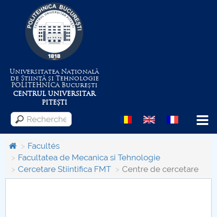
Universitatea Națională
de Știință și Tehnologie
POLITEHNICA
București
CENTRUL UNIVERSITAR
PITEȘTI
Menu
Facultés
Facultatea de Mecanica si Tehnologie
Cercetare Stiintifica FMT
Centre de cercetare
Despre Universitate
Centrul de Management al Proiectelor