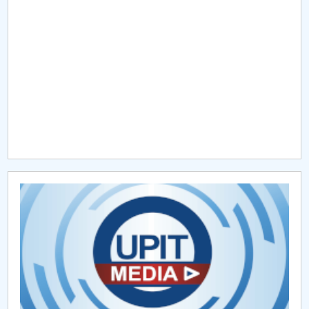
Raportul Conducerii Centrului Universitar Pitești
privind implementarea Planului Operațional 2020-
2024
Parteneri CUP
Centrul de Consiliere și Orientare în Carieră
Chestionar angajabilitate ALUMNI – UPB
CAR2026
MENIU CANTINA
Activităţi ştiinţifice studenţeşti FMT
Docume