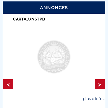
ANNONCES
PNRR
CARTA_UNSTPB
Proiect (PRIM STUD)
Proiect SU-ETIC
Protection des données personnelles
Université pour la communauté
Études doctorales
Comisie de etica unversitară
<
>
Evenimente CUP
plus d'info...
Accesibilitate pentru studenții cu dizabilități