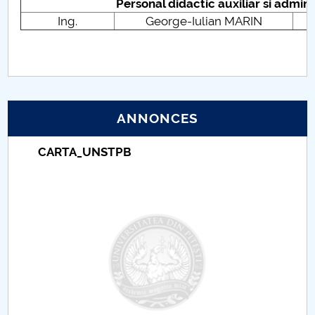
Personal didactic auxiliar si admini
Comisiile departamentului
Ing.
George-Iulian MARIN
ANNONCES
Taxe de școlarizare indexate – Centrul
Universitar Pitești