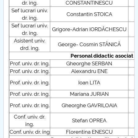
dr. ing.
CONSTANTINESCU
Raportul Conducerii Centrului Universitar Pitești
Sef lucrari univ.
Constantin STOICA
C
privind implementarea Planului Operațional 2020-
dr. ing.
2024
Sef lucrari univ.
Grigore-Adrian IORDĂCHESCU
C
dr. ing.
Parteneri CUP
Asistent univ.
George- Cosmin STĂNICĂ
C
drd. ing.
Centrul de Consiliere și Orientare în Carieră
Personal didactic asociat
Prof. univ. dr. ing.
Gheorghe SERBAN
C
Chestionar angajabilitate ALUMNI – UPB
Prof. univ. dr. ing.
Alexandru ENE
C
C
Prof. univ. dr. ing.
Ioan LITA
CAR2026
C
Prof. univ. dr. ing.
Mariana JURIAN
C
MENIU CANTINA
C
Prof. univ. dr. ing.
Gheorghe GAVRILOAIA
C
Membrii departamentului
Conf. univ. dr.
Stefan OPREA
ing.
Conducere DECIE
Conf. univ. dr. ing
Florentina ENESCU
C