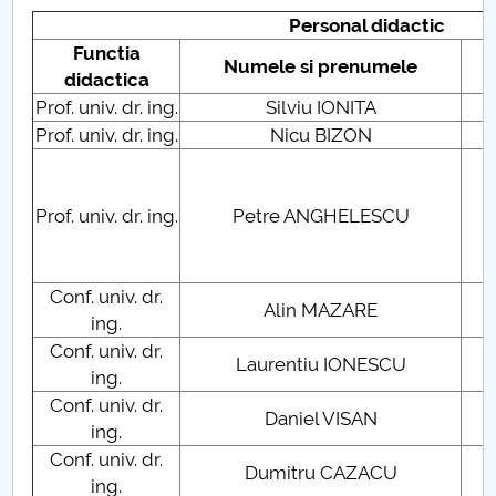
Conseil d'administration
Personal didactic
Functia
Nr. de telefon si adrese Facultăți
Numele si prenumele
didactica
Prof. univ. dr. ing.
Silviu IONITA
C
Informations sur l'admission
Prof. univ. dr. ing.
Nicu BIZON
C
Români de pretutindeni - ADMITERE
C
Prof. univ. dr. ing.
Petre ANGHELESCU
Sénat universitaire
C
Facultés
Conf. univ. dr.
Alin MAZARE
C
ing.
STUDENTI CUP
Conf. univ. dr.
Laurentiu IONESCU
C
ing.
Ghiduri pentru STUDENȚI
Conf. univ. dr.
Daniel VISAN
C
ing.
Relations publiques
Conf. univ. dr.
C
Dumitru CAZACU
ing.
C
Relations Internationales