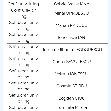
Conf. univ.dr. ing.
Gabriel Vasie IANA
C
PNRR
Conf. univ. dr.
C
Mihai OPROESCU
ing.
C
Proiect (PRIM STUD)
Sef lucrari univ.
Marian RADUCU
C
dr. ing.
Proiect SU-ETIC
Sef lucrari univ.
Ionel BOSTAN
C
dr. ing.
Protection des données personnelles
Sef lucrari univ.
Rodica- Mihaela TEODORESCU
C
dr. ing.
Université pour la communauté
Sef lucrari univ.
Corina SAVULESCU
C
dr. ing.
Études doctorales
Sef lucrari univ.
Valeriu IONESCU
C
dr. ing.
Comisie de etica unversitară
Sef lucrari univ.
Cosmin STIRBU
C
dr. ing
Evenimente CUP
Sef lucrari univ.
Bogdan CIOC
C
dr. ing
Accesibilitate pentru studenții cu dizabilități
Sef lucrari univ.
Luminita Mirela
C