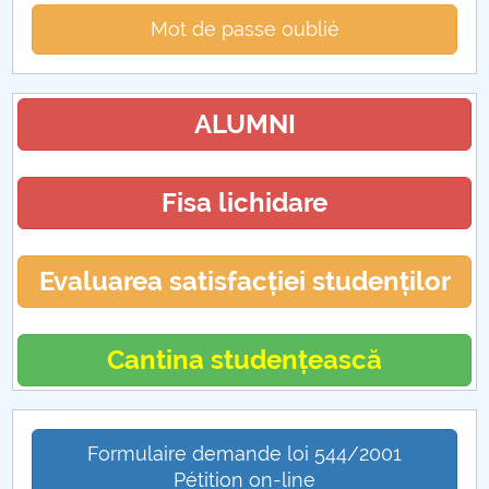
Mot de passe oublié
ALUMNI
Fisa lichidare
Evaluarea satisfacției studenților
Cantina studențească
Formulaire demande loi 544/2001
Pétition on-line