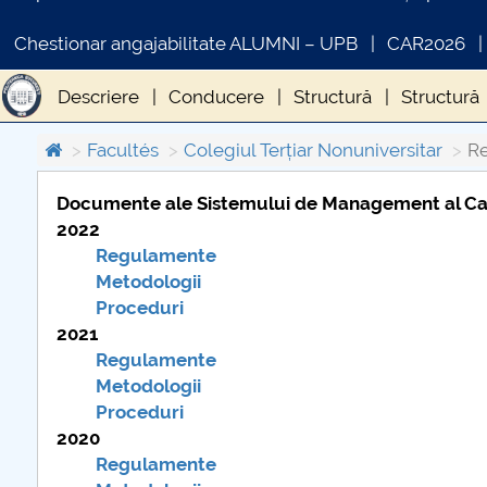
Chestionar angajabilitate ALUMNI – UPB
CAR2026
Descriere
Conducere
Structură
Structură
Regulamente/Metodologii/Proceduri COLEGTER
Facultés
Colegiul Terțiar Nonuniversitar
R
Documente ale Sistemului de Management al Calită
2022
COMUNICAT DE PRESA
Regulamente
PRIMSTUD 26.03.2026
Metodologii
Proceduri
2021
Regulamente
Metodologii
Proceduri
2020
Regulamente