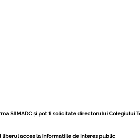
plus d'info...
.
 SIIMADC și pot fi solicitate directorului Colegiului T
iberul acces la informatiile de interes public