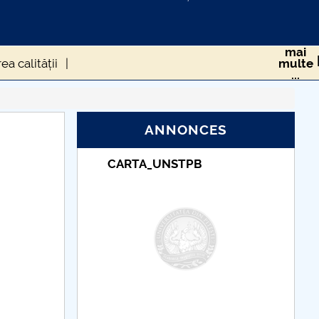
mai
a calității
multe
...
Proiect PNRR
ANNONCES
NSTPB
Taxe de școlarizare
indexate – Centrul
Universitar Pitești