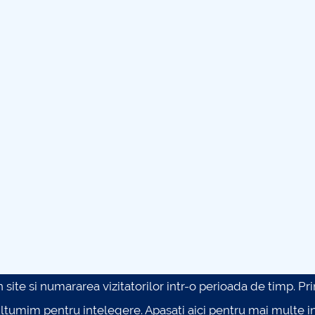
site si numararea vizitatorilor intr-o perioada de timp. Prin 
ultumim pentru intelegere.
Apasati aici pentru mai multe in