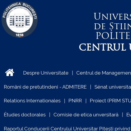
Univer
de Știi
POLIT
CENTRUL U
Despre Universitate
Centrul de Management 
Români de pretutindeni - ADMITERE
Sénat universita
Relations Internationales
PNRR
Proiect (PRIM ST
Études doctorales
Comisie de etica unversitară
E
Raportul Conducerii Centrului Universitar Pitești priv