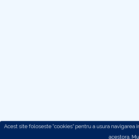
Acest site foloseste "cookies" pentru a usura navigarea in 
acestora. M