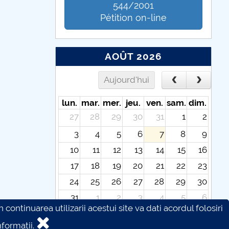
544/2001
Pétition on-line
AOÛT 2026
Aujourd'hui
lun.
mar.
mer.
jeu.
ven.
sam.
dim.
27
28
29
30
31
1
2
3
4
5
6
7
8
9
10
11
12
13
14
15
16
17
18
19
20
21
22
23
24
25
26
27
28
29
30
31
1
2
3
4
5
6
continuarea utilizarii acestui site va dati acordul folosiri
formatii.