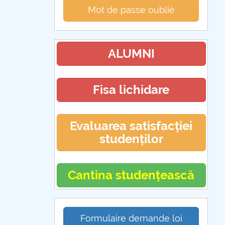
Mot de passe oublié
ALUMNI
Fisa lichidare
Evaluarea satisfacției
studenților
Cantina studențească
Formulaire demande loi