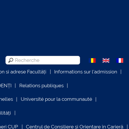
on si adrese Facultăți
Informations sur l'admission
DENȚI
Relations publiques
nelles
Université pour la communauté
lități
neri CUP
Centrul de Consiliere și Orientare în Carieră