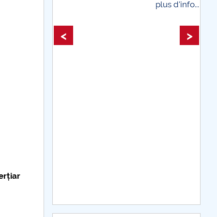
plus d'info...
plus d'i
<
>
erțiar