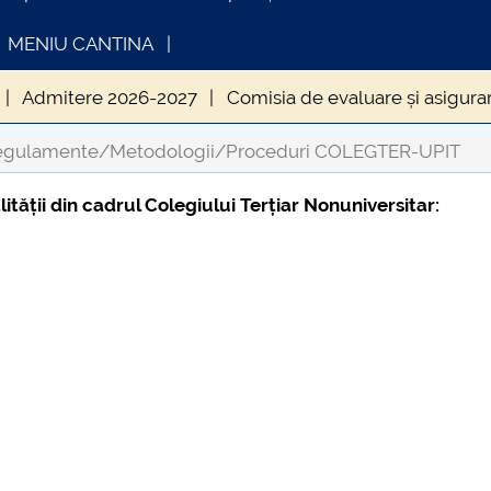
MENIU CANTINA
Admitere 2026-2027
Comisia de evaluare și asigurare
-UPIT
Contact COLEGTER-UPIT
Evenimente CTN
egulamente/Metodologii/Proceduri COLEGTER-UPIT
ții din cadrul Colegiului Terțiar Nonuniversitar:
INFORMATII ACTE STUDII
CARTA_U