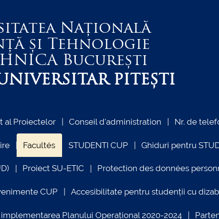
sitatea Națională
nță și Tehnologie
EHNICA
București
NIVERSITAR PITEȘTI
al Proiectelor
Conseil d'administration
Nr. de telef
ire
Facultés
STUDENTI CUP
Ghiduri pentru STU
UD)
Proiect SU-ETIC
Protection des données person
venimente CUP
Accesibilitate pentru studenții cu dizabi
ind implementarea Planului Operațional 2020-2024
Parte