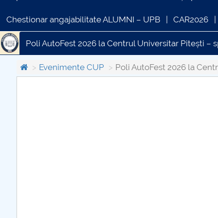
Chestionar angajabilitate ALUMNI – UPB
CAR2026
Poli AutoFest 2026 la Centrul Universitar Pitești – 
aa
EDUFEST 2026: Educația viitorului, construită
Evenimente CUP
Poli AutoFest 2026 la Centr
POLINNOVENTURE: INOVAȚIE, CREATIVITATE ȘI 
COMUNICAT DE PRESA
Campionatul Național de Baschet Masculin 5x5
PRIMSTUD 26.03.2026
Festivitățile de absolvire ale promoției 2025 „Ac
Simfonia lalelelor 2025
POLIFEST 2025
Desch