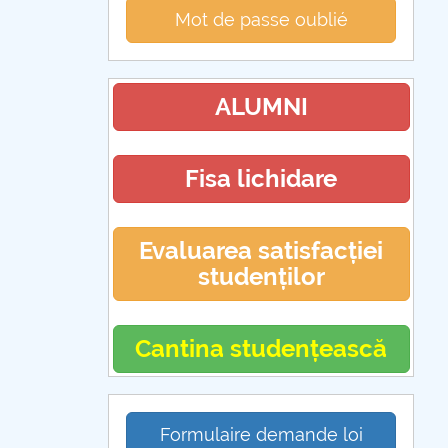
Mot de passe oublié
ALUMNI
Fisa lichidare
Evaluarea satisfacției
studenților
Cantina studențească
Formulaire demande loi