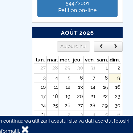
544/2001
Pétition on-line
AOÛT 2026
Aujourd'hui
lun.
mar.
mer.
jeu.
ven.
sam.
dim.
27
28
29
30
31
1
2
3
4
5
6
7
8
9
10
11
12
13
14
15
16
17
18
19
20
21
22
23
24
25
26
27
28
29
30
31
1
2
3
4
5
6
continuarea utilizarii acestui site va dati acordul folosiri
formatii.