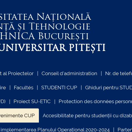
sitatea Națională
nță și Tehnologie
EHNICA
București
NIVERSITAR PITEȘTI
al Proiectelor
Conseil d'administration
Nr. de telef
ire
Facultés
STUDENTI CUP
Ghiduri pentru STU
UD)
Proiect SU-ETIC
Protection des données person
venimente CUP
Accesibilitate pentru studenții cu dizabi
ind implementarea Planului Operațional 2020-2024
Parte