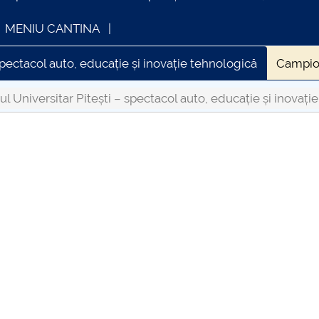
MENIU CANTINA
spectacol auto, educație și inovație tehnologică
Campion
 prin inovație, tehnologie și colaborare
ss
POLIFest 
ul Universitar Pitești – spectacol auto, educație și inovați
ANTREPRENORIAT LA CENTRUL UNIVERSITAR PITEȘTI
INFORMATII ACTE STUDII
CARTA
ademician DORIN PAVEL” la Centrul Universitar Pitești- PO
iderea Anului Universitar 2024–2025