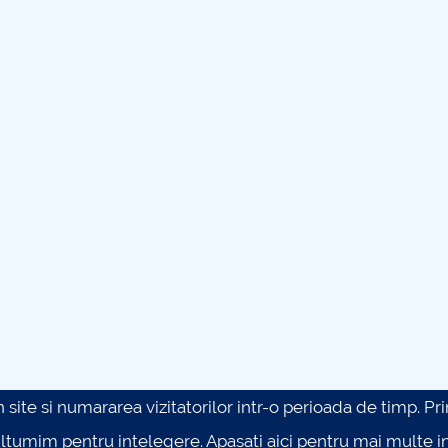
site si numararea vizitatorilor intr-o perioada de timp. Prin 
ultumim pentru intelegere.
Apasati aici pentru mai multe in