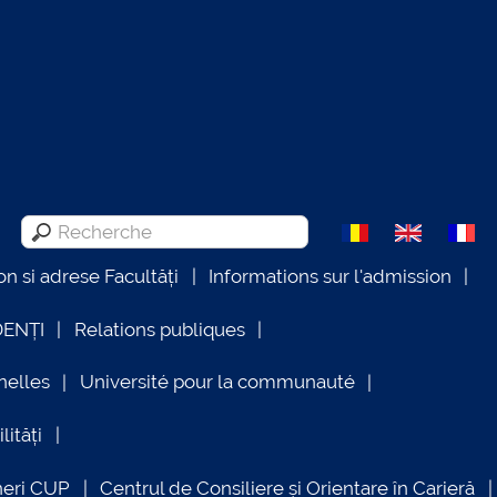
on si adrese Facultăți
Informations sur l'admission
DENȚI
Relations publiques
nelles
Université pour la communauté
lități
neri CUP
Centrul de Consiliere și Orientare în Carieră