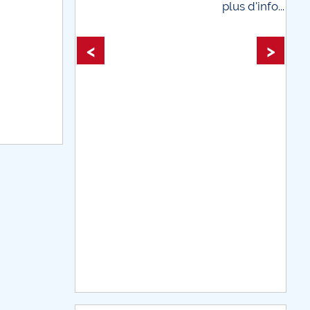
plus d'info...
plus
<
>