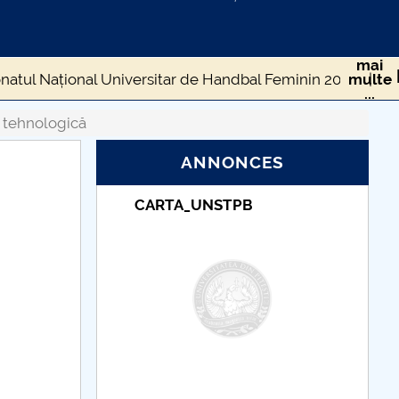
mai
atul Național Universitar de Handbal Feminin 2026
multe
...
2026
e tehnologică
ANNONCES
ouvrir
POLIJOBS 2025
_UNSTPB
Taxe de școlarizare
indexate – Centrul
Universitar Pitești
LITEHNICA București
edufesttt
AUTOFEST 2025