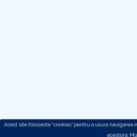
Acest site foloseste "cookies" pentru a usura navigarea in 
acestora. M