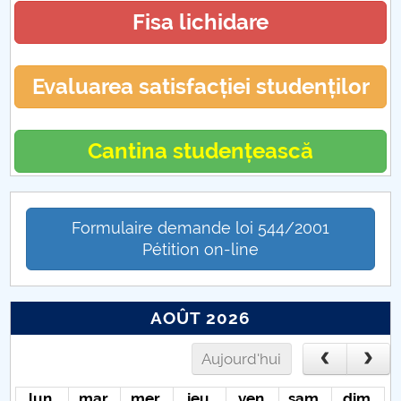
PCUe - Punctul de Contact Unic electronic
Fisa lichidare
Evaluarea satisfacției studenților
Cantina studențească
Formulaire demande loi 544/2001
Pétition on-line
AOÛT 2026
Aujourd'hui
lun.
mar.
mer.
jeu.
ven.
sam.
dim.