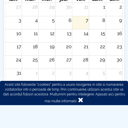
27
28
29
30
31
1
2
3
4
5
6
7
8
9
10
11
12
13
14
15
16
17
18
19
20
21
22
23
24
25
26
27
28
29
30
31
1
2
3
4
5
6
Acest site foloseste "cookies" pentru a usura navigarea in site si numararea
vizitatorilor intr-o perioada de timp. Prin continuarea utilizarii acestui site va
dati acordul folosiri acestora. Multumim pentru intelegere.
Apasati aici pentru
mai multe informatii.