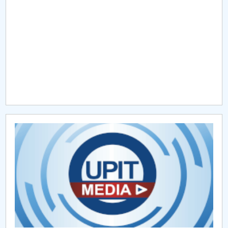
Raportul Conducerii Centrului Universitar Pitești
privind implementarea Planului Operațional 2020-
2024
Parteneri CUP
Centrul de Consiliere și Orientare în Carieră
Chestionar angajabilitate ALUMNI – UPB
CAR2026
MENIU CANTINA
AI
EDUDATA