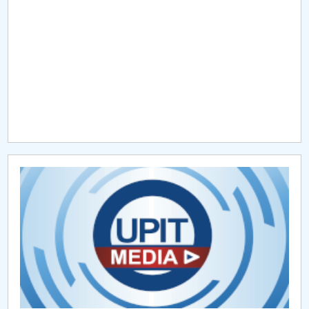
Raportul Conducerii Centrului Universitar Pitești
privind implementarea Planului Operațional 2020-
2024
Parteneri CUP
Centrul de Consiliere și Orientare în Carieră
Chestionar angajabilitate ALUMNI – UPB
CAR2026
MENIU CANTINA
AI
EDUDATA