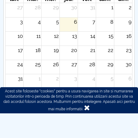
27
28
29
30
31
1
2
3
4
5
6
7
8
9
10
11
12
13
14
15
16
17
18
19
20
21
22
23
24
25
26
27
28
29
30
31
1
2
3
4
5
6
Acest site foloseste "cookies" pentru a usura navigarea in site si numararea
vizitatorilor intr-o perioada de timp. Prin continuarea utilizarii acestui site va
dati acordul folosiri acestora. Multumim pentru intelegere.
Apasati aici pentru
mai multe informatii.