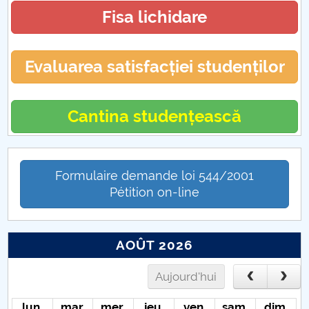
PCUe - Punctul de Contact Unic electronic
Fisa lichidare
Evaluarea satisfacției studenților
Cantina studențească
Formulaire demande loi 544/2001
Pétition on-line
AOÛT 2026
Aujourd'hui
lun.
mar.
mer.
jeu.
ven.
sam.
dim.