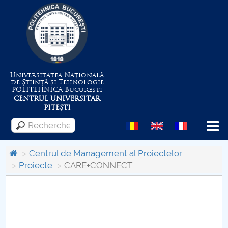
Universitatea Națională
de Știință și Tehnologie
POLITEHNICA
București
CENTRUL UNIVERSITAR
PITEȘTI
Menu
Centrul de Management al Proiectelor
Proiecte
CARE+CONNECT
Despre Universitate
Centrul de Management al Proiectelor