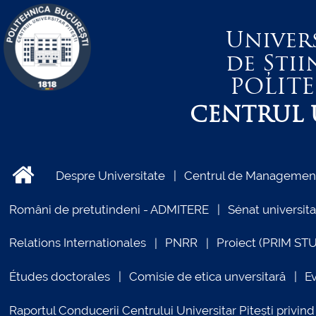
Univer
de Știi
POLIT
CENTRUL U
Despre Universitate
Centrul de Management 
Români de pretutindeni - ADMITERE
Sénat universita
Relations Internationales
PNRR
Proiect (PRIM ST
Études doctorales
Comisie de etica unversitară
E
Raportul Conducerii Centrului Universitar Pitești priv