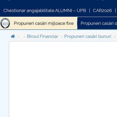
Chestionar angajabilitate ALUMNI – UPB
CAR2026
Propuneri casări mijloace fixe
Propuneri casări 
Biroul Financiar
Propuneri casări bunuri
COMUNICAT DE PRESA
PRIMSTUD 26.03.2026