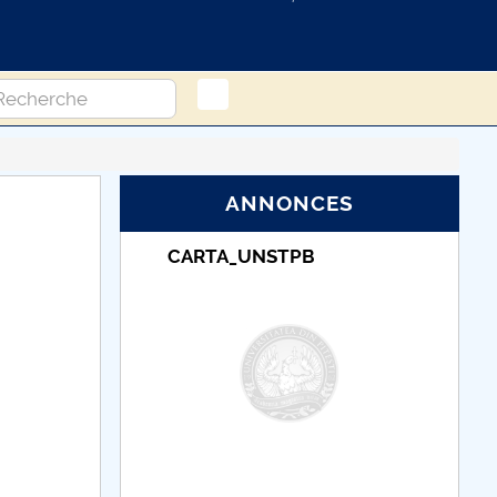
ANNONCES
TPB
Taxe de școlarizare
indexate – Centrul
Universitar Pitești