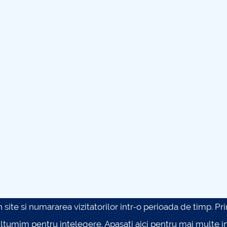
site si numararea vizitatorilor intr-o perioada de timp. Prin 
ultumim pentru intelegere.
Apasati aici pentru mai multe in