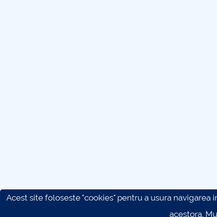
Acest site foloseste "cookies" pentru a usura navigarea in 
acestora. M