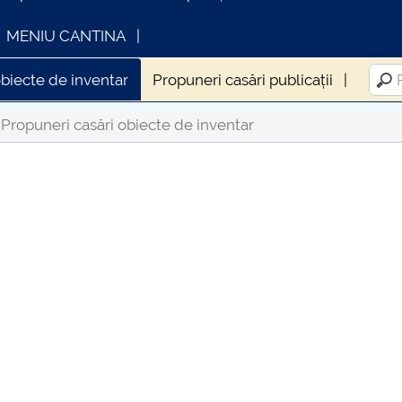
MENIU CANTINA
obiecte de inventar
Propuneri casări publicații
Propuneri casări obiecte de inventar
INFORMATII ACTE STUDII
CARTA_UNS