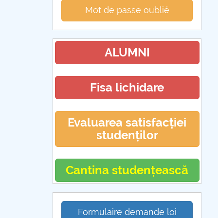
Mot de passe oublié
ALUMNI
Fisa lichidare
Evaluarea satisfacției
studenților
Cantina studențească
Formulaire demande loi