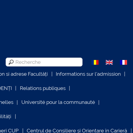
on si adrese Facultăți
Informations sur l'admission
DENȚI
Relations publiques
nelles
Université pour la communauté
lități
neri CUP
Centrul de Consiliere și Orientare în Carieră