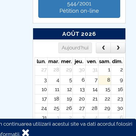
544/2001
Pétition on-line
AOÛT 2026
Aujourd'hui
lun.
mar.
mer.
jeu.
ven.
sam.
dim.
27
28
29
30
31
1
2
3
4
5
6
7
8
9
10
11
12
13
14
15
16
17
18
19
20
21
22
23
24
25
26
27
28
29
30
31
1
2
3
4
5
6
continuarea utilizarii acestui site va dati acordul folosiri
formatii.