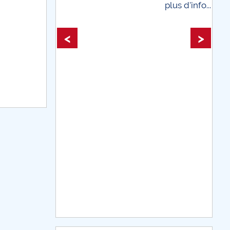
plus d'info...
plus d'info
<
>