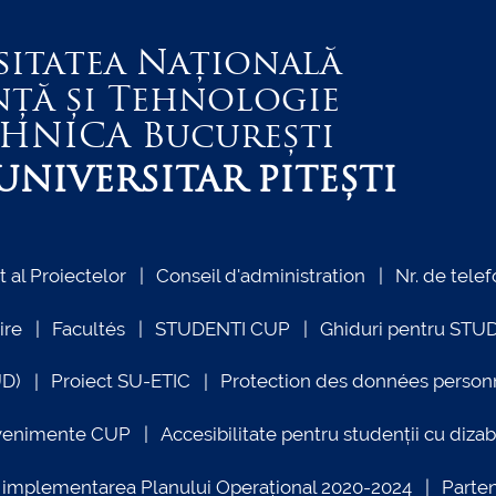
sitatea Națională
nță și Tehnologie
EHNICA
București
NIVERSITAR PITEȘTI
al Proiectelor
Conseil d'administration
Nr. de telef
ire
Facultés
STUDENTI CUP
Ghiduri pentru STU
UD)
Proiect SU-ETIC
Protection des données person
venimente CUP
Accesibilitate pentru studenții cu dizabi
ind implementarea Planului Operațional 2020-2024
Parte