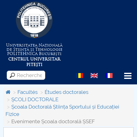
Universitatea Națională
de Știință și Tehnologie
POLITEHNICA
București
CENTRUL UNIVERSITAR
PITEȘTI
Menu
Facultés
Études doctorales
ȘCOLI DOCTORALE
Școala Doctorală Știința Sportului și Educației
Despre Universitate
Fizice
Evenimente Școala doctorală ȘSEF
Centrul de Management al Proiectelor