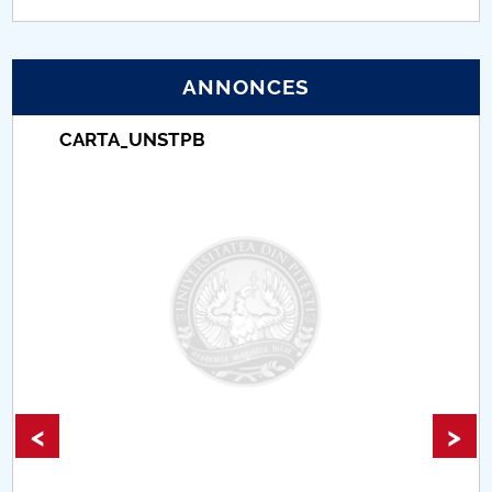
PNRR
ANNONCES
Proiect (PRIM STUD)
CARTA_UNSTPB
Proiect SU-ETIC
Protection des données personnelles
Université pour la communauté
Études doctorales
Comisie de etica unversitară
Evenimente CUP
<
>
Accesibilitate pentru studenții cu dizabilități