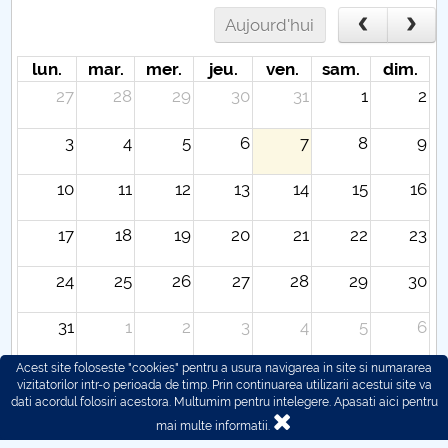
Aujourd'hui
lun.
mar.
mer.
jeu.
ven.
sam.
dim.
27
28
29
30
31
1
2
3
4
5
6
7
8
9
10
11
12
13
14
15
16
17
18
19
20
21
22
23
24
25
26
27
28
29
30
31
1
2
3
4
5
6
Acest site foloseste "cookies" pentru a usura navigarea in site si numararea
vizitatorilor intr-o perioada de timp. Prin continuarea utilizarii acestui site va
dati acordul folosiri acestora. Multumim pentru intelegere.
Apasati aici pentru
mai multe informatii.