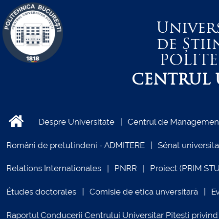
Univer
de Știi
POLIT
CENTRUL U
Despre Universitate
Centrul de Management 
Români de pretutindeni - ADMITERE
Sénat universita
Relations Internationales
PNRR
Proiect (PRIM ST
Études doctorales
Comisie de etica unversitară
E
Raportul Conducerii Centrului Universitar Pitești priv