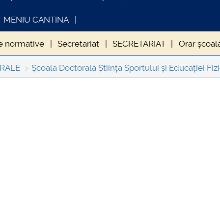
MENIU CANTINA
e normative
Secretariat
SECRETARIAT
Orar școal
VATAMANT
Teze de doctorat
Abilitare
FISE DISCI
RALE
Școala Doctorală Știința Sportului și Educației Fiz
SEF
Evenimente Școala doctorală ȘSEF
FORMATII ACTE STUDII
CARTA_UNSTPB