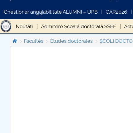
Chestionar angajabilitate ALUMNI – UPB
CAR2026
Noutăți
Admitere Școală doctorală ȘSEF
Act
Conducători de doctorat ȘSEF
PLANURI DE IN
Facultés
Études doctorales
ȘCOLI DOCTO
bibliothèque
Ofertă servicii Școală doctorală Ș
COMUNICAT DE PRESA
IN
PRIMSTUD 26.03.2026