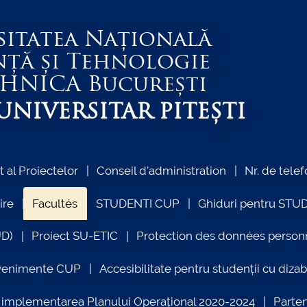
sitatea Națională
nță și Tehnologie
EHNICA
București
NIVERSITAR PITEȘTI
al Proiectelor
Conseil d'administration
Nr. de telef
ire
Facultés
STUDENTI CUP
Ghiduri pentru STU
UD)
Proiect SU-ETIC
Protection des données person
venimente CUP
Accesibilitate pentru studenții cu dizabi
ind implementarea Planului Operațional 2020-2024
Parte