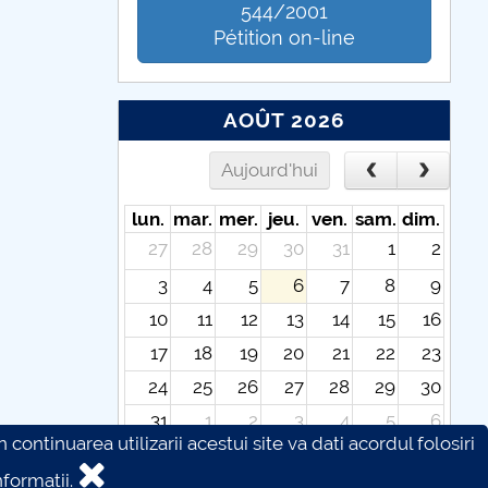
544/2001
Pétition on-line
AOÛT 2026
Aujourd'hui
lun.
mar.
mer.
jeu.
ven.
sam.
dim.
27
28
29
30
31
1
2
3
4
5
6
7
8
9
10
11
12
13
14
15
16
17
18
19
20
21
22
23
24
25
26
27
28
29
30
31
1
2
3
4
5
6
continuarea utilizarii acestui site va dati acordul folosiri
formatii.