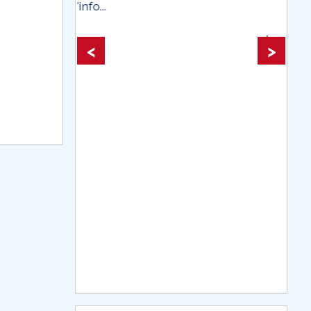
plus d'info...
plus d'info...
<
>