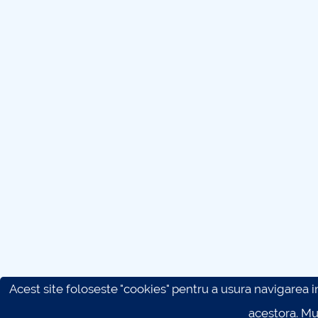
Acest site foloseste "cookies" pentru a usura navigarea in 
acestora. M