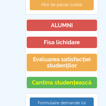
Mot de passe oublié
ALUMNI
Fisa lichidare
Evaluarea satisfacției
studenților
Cantina studențească
Formulaire demande loi