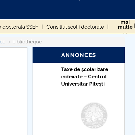
mai
ă doctorală ȘSEF
Consiliul școlii doctorale
multe
...
PLINELOR
C
Recherche
Collaborations
ice
bibliothèque
ANNONCES
Taxe de școlarizare
indexate – Centrul
Universitar Pitești