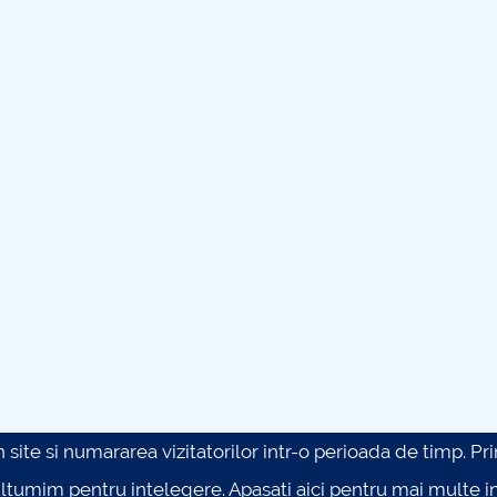
site si numararea vizitatorilor intr-o perioada de timp. Prin 
ultumim pentru intelegere.
Apasati aici pentru mai multe in