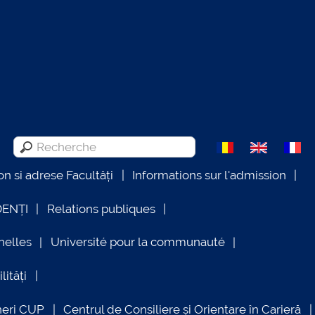
on si adrese Facultăți
Informations sur l'admission
DENȚI
Relations publiques
nelles
Université pour la communauté
lități
neri CUP
Centrul de Consiliere și Orientare în Carieră