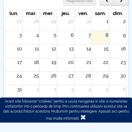
Aujourd'hui
lun.
mar.
mer.
jeu.
ven.
sam.
dim.
27
28
29
30
31
1
2
3
4
5
6
7
8
9
10
11
12
13
14
15
16
17
18
19
20
21
22
23
24
25
26
27
28
29
30
31
1
2
3
4
5
6
Acest site foloseste "cookies" pentru a usura navigarea in site si numararea
vizitatorilor intr-o perioada de timp. Prin continuarea utilizarii acestui site va
dati acordul folosiri acestora. Multumim pentru intelegere.
Apasati aici pentru
mai multe informatii.