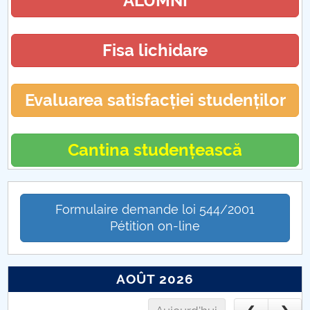
ALUMNI
Fisa lichidare
Evaluarea satisfacției studenților
Cantina studențească
Formulaire demande loi 544/2001
Pétition on-line
AOÛT 2026