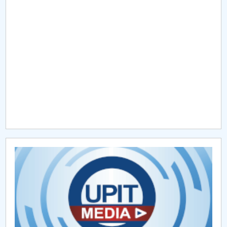
Raportul Conducerii Centrului Universitar Pitești
privind implementarea Planului Operațional 2020-
2024
Parteneri CUP
Centrul de Consiliere și Orientare în Carieră
Chestionar angajabilitate ALUMNI – UPB
CAR2026
MENIU CANTINA
Limbi moderne aplicate