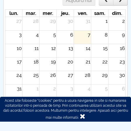
Aujourd'hui
lun.
mar.
mer.
jeu.
ven.
sam.
dim.
27
28
29
30
31
1
2
3
4
5
6
7
8
9
10
11
12
13
14
15
16
17
18
19
20
21
22
23
24
25
26
27
28
29
30
31
1
2
3
4
5
6
Acest site foloseste "cookies" pentru a usura navigarea in site si numararea
vizitatorilor intr-o perioada de timp. Prin continuarea utilizarii acestui site va
dati acordul folosiri acestora. Multumim pentru intelegere.
Apasati aici pentru
mai multe informatii.