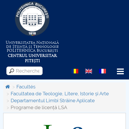
Universitatea Națională
de Știință și Tehnologie
POLITEHNICA
București
CENTRUL UNIVERSITAR
PITEȘTI
Menu
Facultés
Facultatea de Teologie, Litere, Istorie și Arte
Departamentul Limbi Străine Aplicate
Despre Universitate
Programe de licență LSA
Centrul de Management al Proiectelor