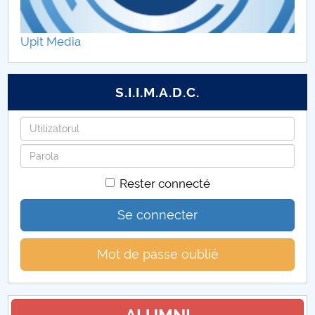
Upit Media
S.I.I.M.A.D.C.
Identifiant
Mot
de
Rester connecté
passe
Se connecter
Mot de passe oublié