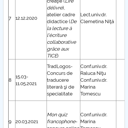
creaţie (
Lire
délivre
),
atelier cadre
Lect.univ.dr.
7
12.12.2020
didactice (
De
Clemetina Niţă
la lecture à
l'écriture
collaborative
grâce aux
TICE
)
TradLogos-
Conf.univ.dr.
Concurs de
Raluca Niţu
15.03-
8
traducere
Conf.univ.dr.
11.05.2021
literară şi de
Marina
specialitate
Tomescu
Mon quiz
Conf.univ.dr.
9
20.03.2021
francophone
-
Marina