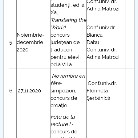
Conf.univ. dr.
studenți, ed. a
Adina Matrozi
Xa,
Translating the
World
-
Conf.univ.dr.
Noiembrie-
concurs
Bianca
5
decembrie
județean de
Dabu
2020
traduceri
Conf.univ. dr.
pentru elevi,
Adina Matrozi
ed.a VII a
Novembre en
fête
-
Conf.univ.dr.
6
27.11.2020
simpozion,
Florinela
concurs de
Şerbănică
creaţie
Fête de la
lecture !
-
concurs de