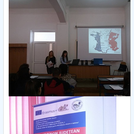
Conseil d'administration
Nr. de telefon si adrese Facultăți
Informations sur l'admission
Români de pretutindeni - ADMITERE
Sénat universitaire
Facultés
STUDENTI CUP
Ghiduri pentru STUDENȚI
Relations publiques
Relations Internationales