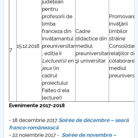
județean
pentru
profesorii de
Promovare
limba
învăţării
franceza din
Cadre
limbilor
învățamantul
didactice din
străine
15.12.2018
preuniversitar
mediul
Consolidar
7
, ediția II
preuniversitar
relaţiilor de
Lecture(s) en
şi universitar
colaborare 
jeux
(in
mediul
cadrul
preuniversit
proiectului
Faites d ela
lecture!)
Evenimente 2017-2018
- 18 decembrie 2017
Soirée de décembre – seară
franco-românească
- 22 noiembrie 2017 -
Soirée de novembre –