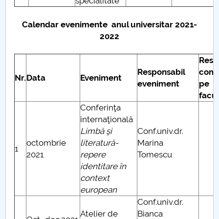
specialitate
Calendar evenimente anul universitar 2021-
2022
Resp
Responsabil
comu
Nr.
Data
Eveniment
eveniment
pe
facu
Conferinţa
internaţională
Limbă şi
Conf.univ.dr.
octombrie
literatură-
Marina
1
2021
repere
Tomescu
identitare în
context
european
Conf.univ.dr.
Atelier de
Bianca