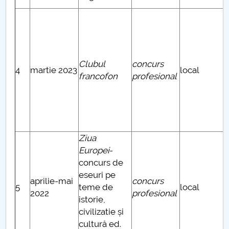
Clubul
concurs
4
martie 2023
local
francofon
profesional
Ziua
Europei
-
concurs de
eseuri pe
aprilie-mai
concurs
5
teme de
local
2022
profesional
istorie,
civilizatie și
cultură ed.