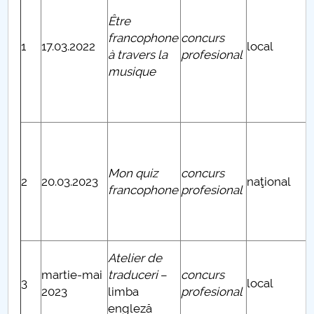
Être
francophone
concurs
1
17.03.2022
local
à travers la
profesional
musique
Mon quiz
concurs
2
20.03.2023
naţional
francophone
profesional
Atelier de
martie-mai
traduceri
–
concurs
3
local
2023
limba
profesional
engleză