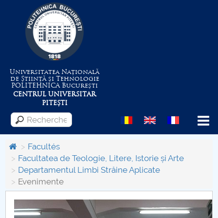
Universitatea Națională
de Știință și Tehnologie
POLITEHNICA
București
CENTRUL UNIVERSITAR
PITEȘTI
Menu
Facultés
Facultatea de Teologie, Litere, Istorie și Arte
Departamentul Limbi Străine Aplicate
Despre Universitate
Evenimente
Centrul de Management al Proiectelor