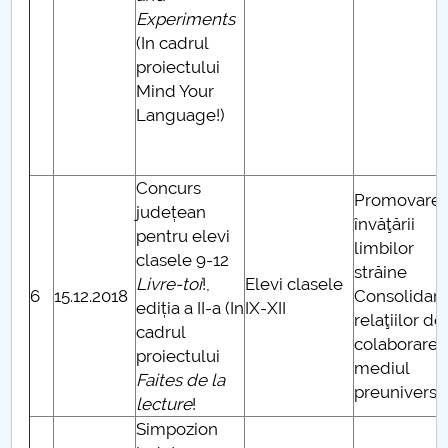
Experiments
(In cadrul
proiectului
Mind Your
Language!)
Concurs
Promovare
județean
învăţării
pentru elevi
limbilor
clasele 9-12
străine
Livre-toi
!,
Elevi clasele
6
15.12.2018
Consolidar
ediția a II-a (In
IX-XII
relaţiilor de
cadrul
colaborare 
proiectului
mediul
Faites de la
preuniversit
lecture
!
Simpozion