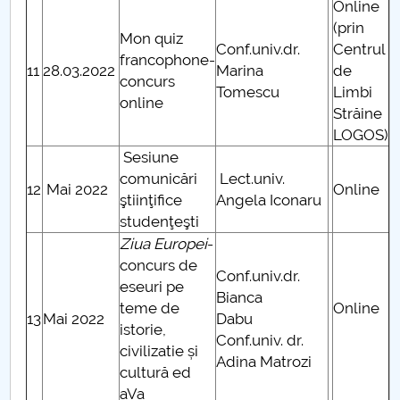
Online
(prin
Mon quiz
Conf.univ.dr.
Centrul
francophone-
11
28.03.2022
Marina
de
concurs
Tomescu
Limbi
online
Străine
LOGOS)
Sesiune
comunicări
Lect.univ.
12
Mai 2022
Online
ştiinţifice
Angela Iconaru
studenţeşti
Ziua Europei
-
concurs de
Conf.univ.dr.
eseuri pe
Bianca
teme de
Online
13
Mai 2022
Dabu
istorie,
Conf.univ. dr.
civilizatie și
Adina Matrozi
cultură ed
aVa