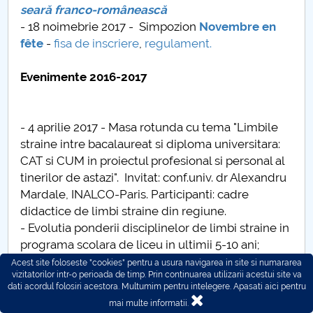
seară franco-românească
- 18 noimebrie 2017 - Simpozion
Novembre en
fête
-
fisa de inscriere
,
regulament.
Evenimente 2016-2017
- 4 aprilie 2017 - Masa rotunda cu tema "Limbile
straine intre bacalaureat si diploma universitara:
CAT si CUM in proiectul profesional si personal al
tinerilor de astazi". Invitat: conf.univ. dr Alexandru
Mardale, INALCO-Paris. Participanti: cadre
didactice de limbi straine din regiune.
- Evolutia ponderii disciplinelor de limbi straine in
programa scolara de liceu in ultimii 5-10 ani;
- Modalitati de evaluare si certificare in domeniul
Acest site foloseste "cookies" pentru a usura navigarea in site si numararea
vizitatorilor intr-o perioada de timp. Prin continuarea utilizarii acestui site va
limbilor straine in perioada studiilor pre-
dati acordul folosiri acestora. Multumim pentru intelegere.
Apasati aici pentru
universitare;
mai multe informatii.
- Manualele de limbi straine - suporturi de