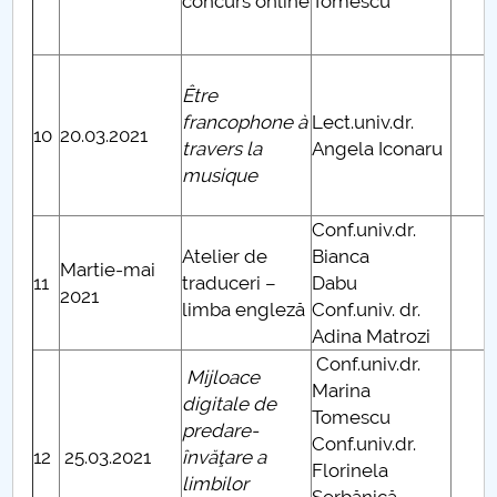
concurs online
Tomescu
Être
francophone à
Lect.univ.dr.
10
20.03.2021
travers la
Angela Iconaru
musique
Conf.univ.dr.
Atelier de
Bianca
Martie-mai
11
traduceri –
Dabu
2021
limba engleză
Conf.univ. dr.
Adina Matrozi
Conf.univ.dr.
Mijloace
Marina
digitale de
Tomescu
predare-
Conf.univ.dr.
12
25.03.2021
învăţare a
Florinela
limbilor