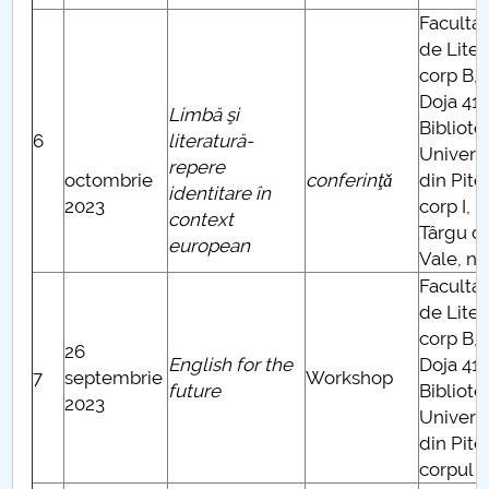
Faculta
de Liter
corp B, 
Doja 41 
Limbă şi
Bibliote
6
literatură-
Universi
repere
octombrie
conferinţǎ
din Piteş
identitare în
2023
corp I,
context
Târgu d
european
Vale, nr.
Faculta
de Liter
corp B, 
26
English for the
Doja 41 
7
septembrie
Workshop
future
Bibliote
2023
Universi
din Piteş
corpul 