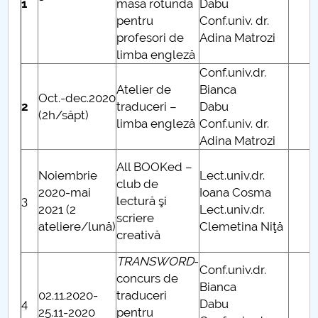
1
masă rotundă
Dabu
pentru
Conf.univ. dr.
profesori de
Adina Matrozi
limba engleză
Conf.univ.dr.
Atelier de
Bianca
Oct.-dec.2020
2
traduceri –
Dabu
(2h/săpt)
limba engleză
Conf.univ. dr.
Adina Matrozi
All BOOKed –
Noiembrie
Lect.univ.dr.
club de
2020-mai
Ioana Cosma
3
lectură şi
2021 (2
Lect.univ.dr.
scriere
ateliere/lună)
Clemetina Niţă
creativă
TRANSWORD
-
Conf.univ.dr.
concurs de
Bianca
02.11.2020-
traduceri
4
Dabu
25.11-2020
pentru