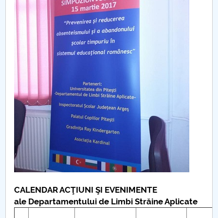
PNRR
Proiect (PRIM STUD)
Proiect SU-ETIC
Protection des données personnelles
Université pour la communauté
Études doctorales
Comisie de etica unversitară
Evenimente CUP
CALENDAR ACŢIUNI ŞI EVENIMENTE
ale Departamentului de Limbi Străine Aplicate
Accesibilitate pentru studenții cu dizabilități