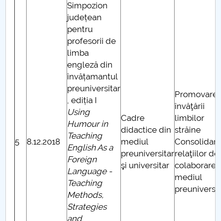
Simpozion
județean
pentru
profesorii de
limba
engleză din
învățamantul
preuniversitar
Promovare
, ediția I
învăţării
Using
Cadre
limbilor
Humour in
didactice din
străine
Teaching
5
8.12.2018
mediul
Consolidar
English As a
preuniversitar
relaţiilor de
Foreign
şi universitar
colaborare 
Language -
mediul
Teaching
preuniversit
Methods,
Strategies
and