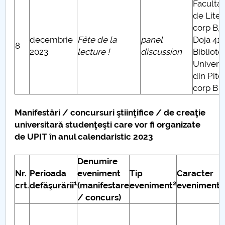
Faculta
de Liter
corp B, 
decembrie
Fête de la
panel
Doja 41 
8
2023
lecture !
discussion
Bibliote
Universi
din Piteş
corp B
Manifestări / concursuri ştiinţifice / de creaţie
universitară studenţeşti care vor fi organizate
de UPIT în anul calendaristic 2023
Denumire
Nr.
Perioada
eveniment
Tip
Caracter
1
2
3
crt.
defăşurării
(manifestare
eveniment
eveniment
/ concurs)