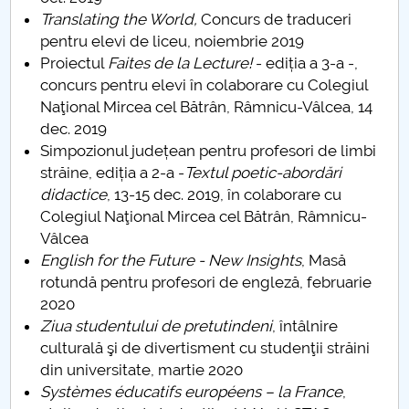
Translating the World,
Concurs de traduceri
pentru elevi de liceu, noiembrie 2019
Proiectul
Faites de la Lecture!
- ediția a 3-a -,
concurs pentru elevi în colaborare cu Colegiul
Naţional Mircea cel Bătrân, Râmnicu-Vâlcea, 14
dec. 2019
Simpozionul județean pentru profesori de limbi
străine, ediția a 2-a -
Textul poetic-abordări
didactice
, 13-15 dec. 2019, în colaborare cu
Colegiul Naţional Mircea cel Bătrân, Râmnicu-
Vâlcea
English for the Future - New Insights
, Masă
rotundă pentru profesori de engleză, februarie
2020
Ziua studentului de pretutindeni
, întâlnire
culturală şi de divertisment cu studenţii străini
din universitate, martie 2020
Systèmes éducatifs européens – la France
,