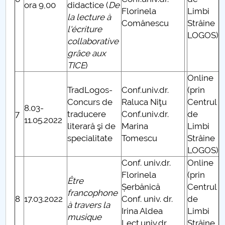
ora 9,00
didactice (
De
Florinela
Limbi
la lecture à
Comănescu
Străine
l'écriture
LOGOS)
collaborative
grâce aux
TICE
)
Online
TradLogos-
Conf.univ.dr.
(prin
Concurs de
Raluca Niţu
Centrul
8.03-
7
traducere
Conf.univ.dr.
de
11.05.2022
literară şi de
Marina
Limbi
specialitate
Tomescu
Străine
LOGOS)
Conf. univ.dr.
Online
Florinela
(prin
Être
Șerbănică
Centrul
francophone
8
17.03.2022
Conf. univ. dr.
de
à travers la
Irina Aldea
Limbi
musique
Lect.univ.dr.
Străine