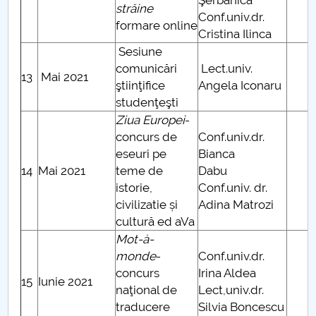
Şerbănică
străine
Conf.univ.dr.
formare online
Cristina Ilinca
Sesiune
comunicări
Lect.univ.
13
Mai 2021
ştiinţifice
Angela Iconaru
studenţeşti
Ziua Europei
-
concurs de
Conf.univ.dr.
eseuri pe
Bianca
14
Mai 2021
teme de
Dabu
istorie,
Conf.univ. dr.
civilizatie și
Adina Matrozi
cultură ed aVa
Mot-à-
monde
-
Conf.univ.dr.
concurs
Irina Aldea
15
Iunie 2021
naţional de
Lect,univ.dr.
traducere
Silvia Boncescu