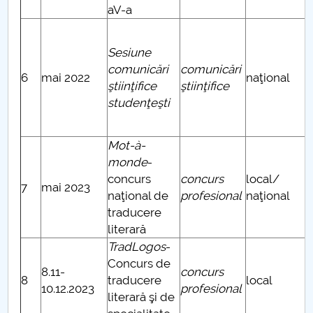
aV-a
Sesiune
comunicări
comunicări
6
mai 2022
naţional
ştiinţifice
ştiinţifice
studenţeşti
Mot-à-
monde
-
concurs
concurs
local/
7
mai 2023
naţional de
profesional
naţional
traducere
literară
TradLogos
-
Concurs de
8.11-
concurs
8
traducere
local
10.12.2023
profesional
literară şi de