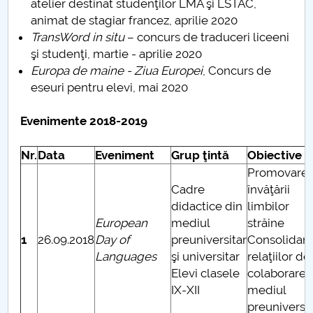
atelier destinat studenţilor LMA şi LSTAC,
animat de stagiar francez, aprilie 2020
TransWord in situ
– concurs de traduceri liceeni
şi studenţi, martie - aprilie 2020
Europa de maine - Ziua Europei
, Concurs de
eseuri pentru elevi, mai 2020
Evenimente 2018-2019
Nr.
Data
Eveniment
Grup ţintă
Obiective
Promovare
Cadre
învăţării
didactice din
limbilor
European
mediul
străine
1
26.09.2018
Day of
preuniversitar
Consolidar
Languages
şi universitar
relaţiilor de
Elevi clasele
colaborare 
IX-XII
mediul
preuniversit