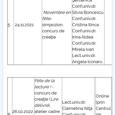
Şerbănică
Conf.univ.dr.
Novembre en
Silvia Boncescu
fête
-
Conf.univ.dr.
5
24.11.2021
simpozion,
Cristina Ilinca
concurs de
Conf.univ.dr.
creaţie
Irina Aldea
Conf.univ.dr.
Mirela Ivan
Lect.univ.dr.
Angela Iconaru
Fête de la
lecture !
-
concurs de
Online
creaţie (
Lire
Lect.univ.dr.
(prin
délivre
),
Clemetina Niţă
Centrul
26.02.2022
atelier cadre
6
Conf.univ.dr.
de