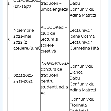
Oct.-dec.2021
2
traduceri –
Dabu
(2h/săpt)
limba engleză
Conf.univ. dr.
Adina Matrozi
All BOOKed –
Noiembrie
Lect.univ.dr.
club de
2021-mai
Ioana Cosma
3
lectură şi
2022 (2
Lect.univ.dr.
scriere
ateliere/lună)
Clemetina Niţă
creativă
TRANSWORD
-
Conf.univ.dr.
concurs de
Bianca
02.11.2021-
traduceri
4
Dabu
25.11-2021
pentru
Conf.univ. dr.
studenți, ed. a
Adina Matrozi
Xa,
Conf.univ.dr.
Florinela