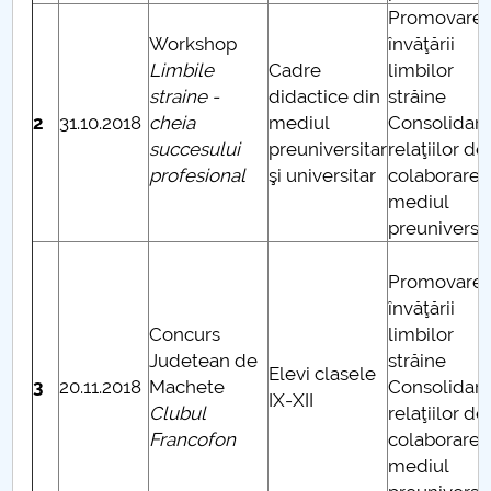
Promovare
Workshop
învăţării
Limbile
Cadre
limbilor
straine -
didactice din
străine
2
31.10.2018
cheia
mediul
Consolidar
succesului
preuniversitar
relaţiilor de
profesional
şi universitar
colaborare 
mediul
preuniversit
Promovare
învăţării
Concurs
limbilor
Judetean de
străine
Elevi clasele
3
20.11.2018
Machete
Consolidar
IX-XII
Clubul
relaţiilor de
Francofon
colaborare 
mediul