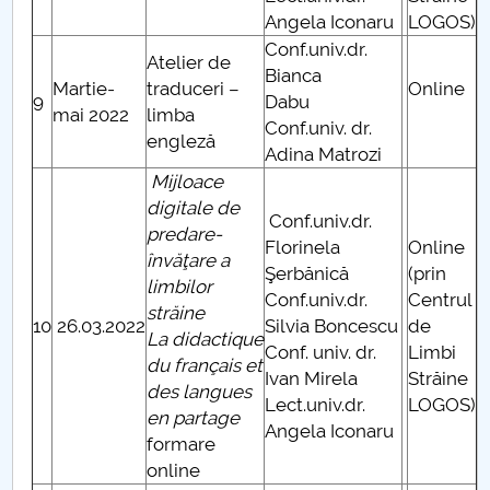
Angela Iconaru
LOGOS)
Conf.univ.dr.
Atelier de
Bianca
Martie-
traduceri –
Online
9
Dabu
mai 2022
limba
Conf.univ. dr.
engleză
Adina Matrozi
Mijloace
digitale de
Conf.univ.dr.
predare-
Florinela
Online
învăţare a
Şerbănică
(prin
limbilor
Conf.univ.dr.
Centrul
străine
10
26.03.2022
Silvia Boncescu
de
La didactique
Conf. univ. dr.
Limbi
du français et
Ivan Mirela
Străine
des langues
Lect.univ.dr.
LOGOS)
en partage
Angela Iconaru
formare
online