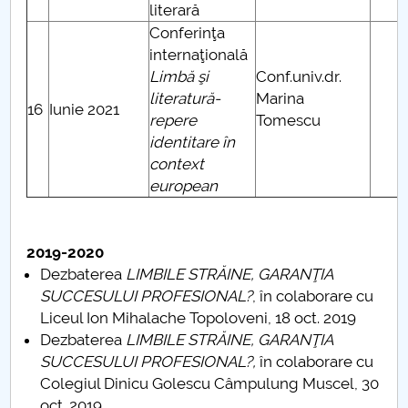
literară
Conferinţa
internaţională
Limbă şi
Conf.univ.dr.
literatură-
Marina
16
Iunie 2021
repere
Tomescu
identitare în
context
european
2019-2020
Dezbaterea
LIMBILE STRĂINE, GARANŢIA
SUCCESULUI PROFESIONAL?
, în colaborare cu
Liceul Ion Mihalache Topoloveni, 18 oct. 2019
Dezbaterea
LIMBILE STRĂINE, GARANŢIA
SUCCESULUI PROFESIONAL?
,
în colaborare cu
Colegiul Dinicu Golescu Câmpulung Muscel, 30
oct. 2019