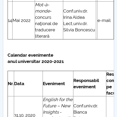
Mot-à-
monde
-
Conf.univ.dr.
concurs
Irina Aldea
14
Mai 2022
e-mail
naţional de
Lect,univ.dr.
traducere
Silvia Boncescu
literară
Calendar evenimente
anul universitar 2020-2021
Resp
Responsabil
comu
Nr.
Data
Eveniment
eveniment
pe
facu
English for the
Future – New
Conf.univ.dr.
Insights
-
Bianca
31.10. 2020