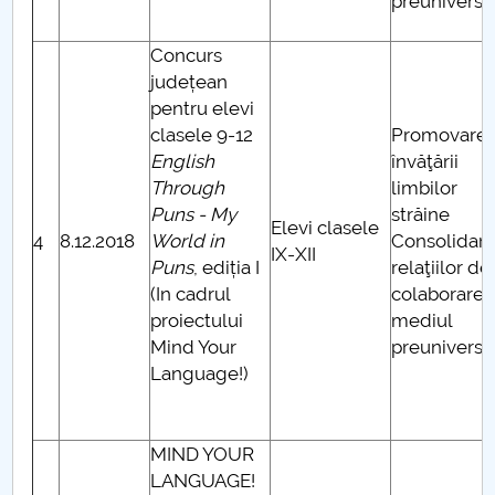
preuniversit
Concurs
județean
pentru elevi
clasele 9-12
Promovare
English
învăţării
Through
limbilor
Puns - My
străine
Elevi clasele
4
8.12.2018
World in
Consolidar
IX-XII
Puns
, ediția I
relaţiilor de
(In cadrul
colaborare 
proiectului
mediul
Mind Your
preuniversit
Language!)
MIND YOUR
LANGUAGE!