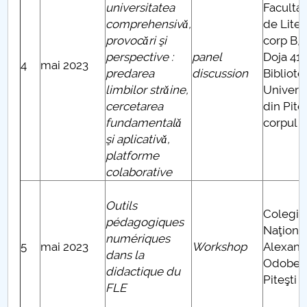
universitatea
Faculta
comprehensivǎ,
de Liter
provocǎri şi
corp B, 
perspective :
panel
Doja 41 
4
mai 2023
predarea
discussion
Bibliote
limbilor strǎine,
Universi
cercetarea
din Piteş
fundamentalǎ
corpul 
şi aplicativǎ,
platforme
colaborative
Outils
Colegiu
pédagogiques
Naţiona
numériques
5
mai 2023
Workshop
Alexand
dans la
Odobes
didactique du
Piteşti
FLE