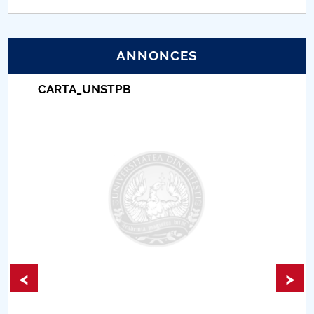
PNRR
ANNONCES
Proiect (PRIM STUD)
CARTA_UNSTPB
Proiect SU-ETIC
Protection des données personnelles
Université pour la communauté
Études doctorales
Comisie de etica unversitară
Evenimente CUP
<
>
Accesibilitate pentru studenții cu dizabilități