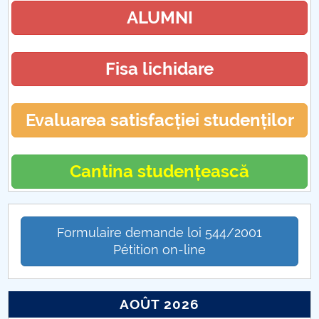
ALUMNI
Fisa lichidare
Evaluarea satisfacției studenților
Cantina studențească
Formulaire demande loi 544/2001
Pétition on-line
AOÛT 2026