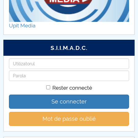
Admitere 2023 Scoala Doctorala
Admitere 2024 Scoala Doctorala
Upit Media
S.I.I.M.A.D.C.
Identifiant
Mot
de
Rester connecté
passe
Se connecter
Mot de passe oublié