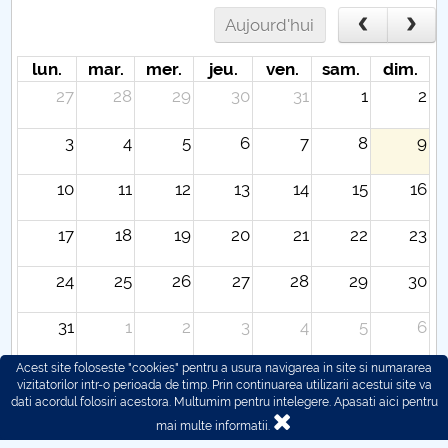
Aujourd'hui
lun.
mar.
mer.
jeu.
ven.
sam.
dim.
27
28
29
30
31
1
2
3
4
5
6
7
8
9
10
11
12
13
14
15
16
17
18
19
20
21
22
23
24
25
26
27
28
29
30
31
1
2
3
4
5
6
Acest site foloseste "cookies" pentru a usura navigarea in site si numararea
vizitatorilor intr-o perioada de timp. Prin continuarea utilizarii acestui site va
dati acordul folosiri acestora. Multumim pentru intelegere.
Apasati aici pentru
mai multe informatii.