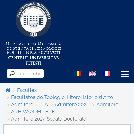
Universitatea Națională
de Știință și Tehnologie
POLITEHNICA
București
CENTRUL UNIVERSITAR
PITEȘTI
Menu
Facultés
Facultatea de Teologie, Litere, Istorie și Arte
Admitere FTLIA
Admitere 2026
Admitere
Despre Universitate
ARHIVA ADMITERE
Admitere 2024 Scoala Doctorala
Centrul de Management al Proiectelor