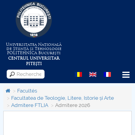
Universitatea Națională
de Știință și Tehnologie
POLITEHNICA
București
CENTRUL UNIVERSITAR
PITEȘTI
Menu
Facultés
Facultatea de Teologie, Litere, Istorie și Arte
Admitere FTLIA
Admitere 2026
Despre Universitate
Centrul de Management al Proiectelor