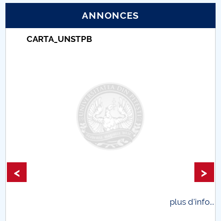
ANNONCES
PNRR
CARTA_UNSTPB
Proiect (PRIM STUD)
Proiect SU-ETIC
Protection des données personnelles
Université pour la communauté
Études doctorales
Comisie de etica unversitară
<
>
Evenimente CUP
plus d'info...
Accesibilitate pentru studenții cu dizabilități