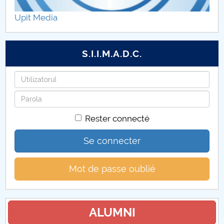
Admitere
Upit Media
S.I.I.M.A.D.C.
Identifiant
Mot
de
Rester connecté
passe
Se connecter
Mot de passe oublié
ALUMNI