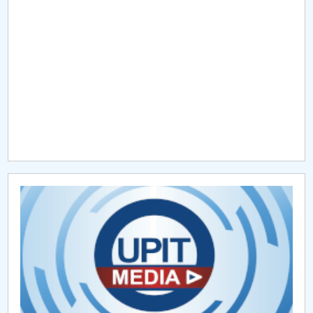
Raportul Conducerii Centrului Universitar Pitești
privind implementarea Planului Operațional 2020-
2024
Parteneri CUP
Centrul de Consiliere și Orientare în Carieră
Chestionar angajabilitate ALUMNI – UPB
CAR2026
MENIU CANTINA
ADMITERE LICENȚĂ 2026
Admitere master 2026