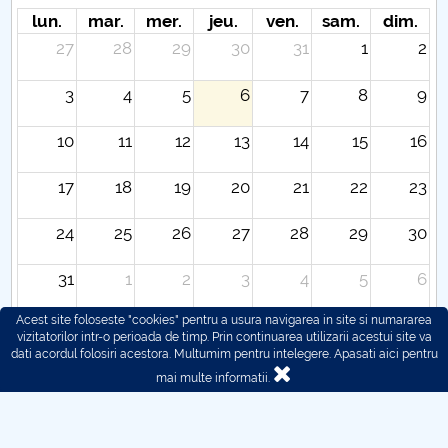
lun.
mar.
mer.
jeu.
ven.
sam.
dim.
27
28
29
30
31
1
2
3
4
5
6
7
8
9
10
11
12
13
14
15
16
17
18
19
20
21
22
23
24
25
26
27
28
29
30
31
1
2
3
4
5
6
Acest site foloseste "cookies" pentru a usura navigarea in site si numararea
vizitatorilor intr-o perioada de timp. Prin continuarea utilizarii acestui site va
dati acordul folosiri acestora. Multumim pentru intelegere.
Apasati aici pentru
mai multe informatii.