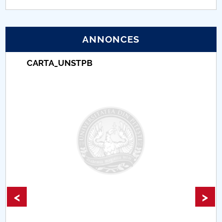
PNRR
ANNONCES
Proiect (PRIM STUD)
CARTA_UNSTPB
Proiect SU-ETIC
Protection des données personnelles
Université pour la communauté
Études doctorales
Comisie de etica unversitară
Evenimente CUP
<
>
Accesibilitate pentru studenții cu dizabilități