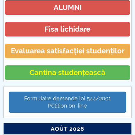
ALUMNI
Fisa lichidare
Evaluarea satisfacției studenților
Cantina studențească
Formulaire demande loi 544/2001
Pétition on-line
AOÛT 2026