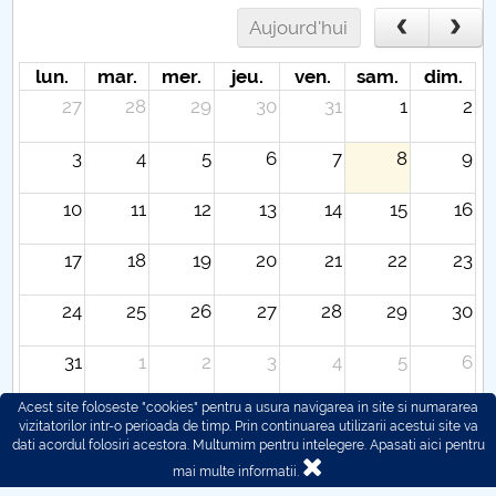
Aujourd'hui
lun.
mar.
mer.
jeu.
ven.
sam.
dim.
27
28
29
30
31
1
2
3
4
5
6
7
8
9
10
11
12
13
14
15
16
17
18
19
20
21
22
23
24
25
26
27
28
29
30
31
1
2
3
4
5
6
Acest site foloseste "cookies" pentru a usura navigarea in site si numararea
vizitatorilor intr-o perioada de timp. Prin continuarea utilizarii acestui site va
dati acordul folosiri acestora. Multumim pentru intelegere.
Apasati aici pentru
mai multe informatii.