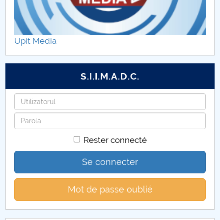
Rapoarte FSESSP
Rezultate ale evaluărilor ARACIS FSESSP
Upit Media
Documente FSESSP
S.I.I.M.A.D.C.
Identifiant
Mot
de
Rester connecté
passe
Se connecter
Mot de passe oublié