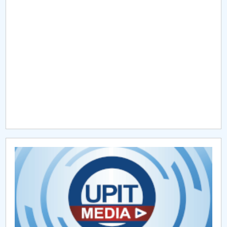
Raportul Conducerii Centrului Universitar Pitești
privind implementarea Planului Operațional 2020-
2024
Parteneri CUP
Centrul de Consiliere și Orientare în Carieră
Chestionar angajabilitate ALUMNI – UPB
CAR2026
MENIU CANTINA
Prezentare DPPD
Formare continuă DPPD