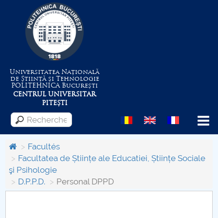
Universitatea Națională
de Știință și Tehnologie
POLITEHNICA
București
CENTRUL UNIVERSITAR
PITEȘTI
Menu
Facultés
Facultatea de Științe ale Educatiei, Științe Sociale
şi Psihologie
Despre Universitate
D.P.P.D.
Personal DPPD
Centrul de Management al Proiectelor