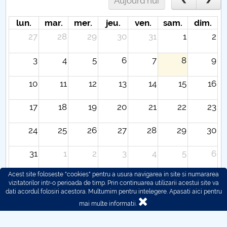
Aujourd'hui
lun.
mar.
mer.
jeu.
ven.
sam.
dim.
27
28
29
30
31
1
2
3
4
5
6
7
8
9
10
11
12
13
14
15
16
17
18
19
20
21
22
23
24
25
26
27
28
29
30
31
1
2
3
4
5
6
Acest site foloseste "cookies" pentru a usura navigarea in site si numararea
vizitatorilor intr-o perioada de timp. Prin continuarea utilizarii acestui site va
dati acordul folosiri acestora. Multumim pentru intelegere.
Apasati aici pentru
mai multe informatii.