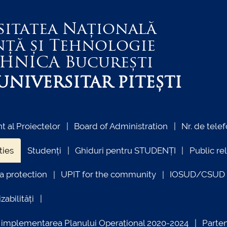
sitatea Națională
nță și Tehnologie
EHNICA
București
NIVERSITAR PITEȘTI
 al Proiectelor
Board of Administration
Nr. de telef
ties
Studenți
Ghiduri pentru STUDENȚI
Public re
a protection
UPIT for the community
IOSUD/CSUD –
zabilități
ind implementarea Planului Operațional 2020-2024
Parte