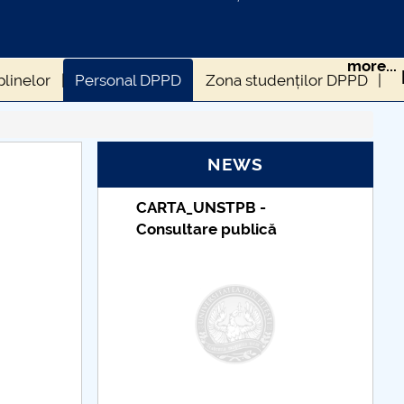
more...
plinelor
Personal DPPD
Zona studenților DPPD
D
Formulare
NEWS
B -
Taxe de școlarizare
lică
indexate – Centrul
Universitar Pitești