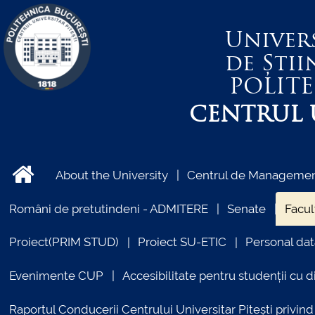
Univer
de Știi
POLIT
CENTRUL U
About the University
Centrul de Management
Români de pretutindeni - ADMITERE
Senate
Facul
Proiect(PRIM STUD)
Proiect SU-ETIC
Personal dat
Evenimente CUP
Accesibilitate pentru studenții cu di
Raportul Conducerii Centrului Universitar Pitești priv