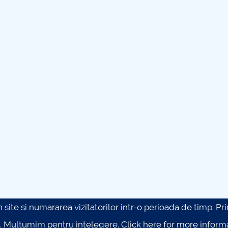
site si numararea vizitatorilor intr-o perioada de timp. Prin 
. Multumim pentru intelegere.
Click here for more inform