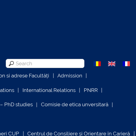
on si adrese Facultăți
Admission
lations
International Relations
PNRR
 PhD studies
Comisie de etica unversitară
neri CUP
Centrul de Consiliere și Orientare în Carieră