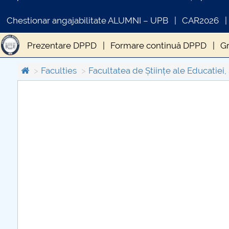
Chestionar angajabilitate ALUMNI – UPB
CAR2026
Prezentare DPPD
Formare continuă DPPD
G
Modul postuniversitar DPPD
Cercetare științifi
Faculties
Facultatea de Științe ale Educatiei, 
COMUNICAT DE PRESA
PRIMSTUD 26.03.2026