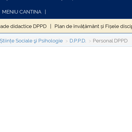
MENIU CANTINA
rade didactice DPPD
Plan de învățământ și Fișele disci
că DPPD
Noutăți DPPD
Contact DPPD
Forum DPP
Științe Sociale şi Psihologie
D.P.P.D.
Personal DPPD
INFORMATII ACTE STUDII
CARTA_UNSTP
Consultare pub