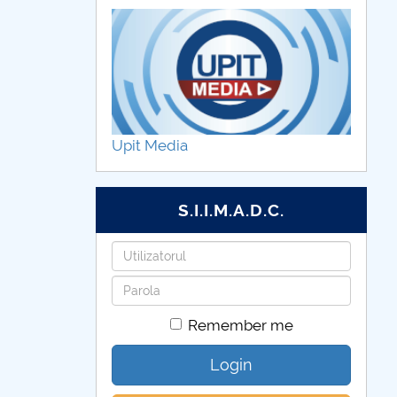
Upit Media
S.I.I.M.A.D.C.
Username
Password
Remember me
Login