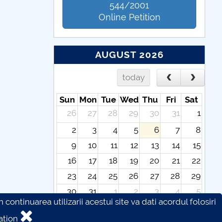
544/2001
Online Petition
AUGUST 2026
today
Sun
Mon
Tue
Wed
Thu
Fri
Sat
26
27
28
29
30
31
1
2
3
4
5
6
7
8
9
10
11
12
13
14
15
16
17
18
19
20
21
22
23
24
25
26
27
28
29
30
31
1
2
3
4
5
continuarea utilizarii acestui site va dati acordul folosiri
ation