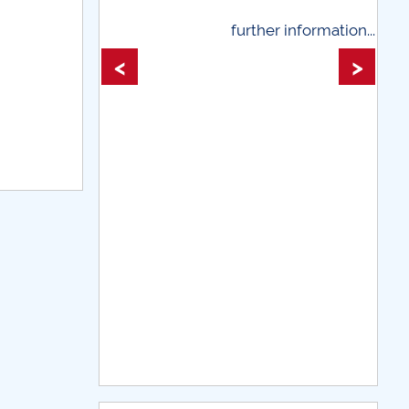
rther information...
further information...
<
>