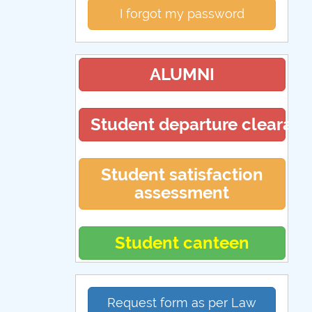
I forgot my password
ALUMNI
Student departure clearan
Student satisfaction
assessment
Student canteen
Request form as per Law