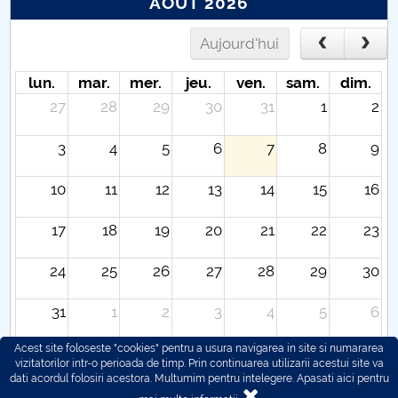
AOÛT 2026
Aujourd'hui
lun.
mar.
mer.
jeu.
ven.
sam.
dim.
27
28
29
30
31
1
2
3
4
5
6
7
8
9
10
11
12
13
14
15
16
17
18
19
20
21
22
23
24
25
26
27
28
29
30
31
1
2
3
4
5
6
Acest site foloseste "cookies" pentru a usura navigarea in site si numararea
vizitatorilor intr-o perioada de timp. Prin continuarea utilizarii acestui site va
dati acordul folosiri acestora. Multumim pentru intelegere.
Apasati aici pentru