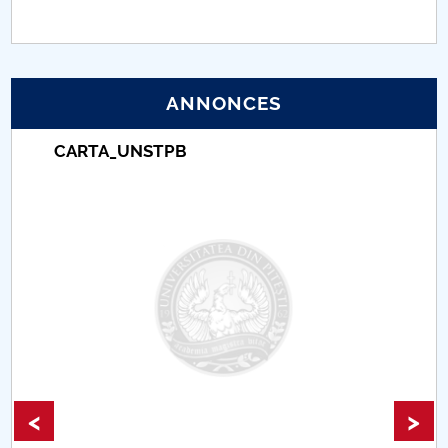
PNRR
Proiect (PRIM STUD)
ANNONCES
Proiect SU-ETIC
CARTA_UNSTPB
Protection des données personnelles
Université pour la communauté
Études doctorales
Comisie de etica unversitară
Evenimente CUP
<
>
Accesibilitate pentru studenții cu dizabilități