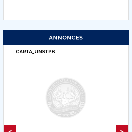
PNRR
Proiect (PRIM STUD)
ANNONCES
Proiect SU-ETIC
CARTA_UNSTPB
Protection des données personnelles
Université pour la communauté
Études doctorales
Comisie de etica unversitară
Evenimente CUP
Accesibilitate pentru studenții cu dizabilități
<
>