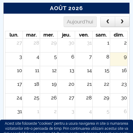
AOÛT 2026
Aujourd'hui
lun.
mar.
mer.
jeu.
ven.
sam.
dim.
27
28
29
30
31
1
2
3
4
5
6
7
8
9
10
11
12
13
14
15
16
17
18
19
20
21
22
23
24
25
26
27
28
29
30
31
1
2
3
4
5
6
Acest site foloseste "cookies" pentru a usura navigarea in site si numararea
vizitatorilor intr-o perioada de timp. Prin continuarea utilizarii acestui site va