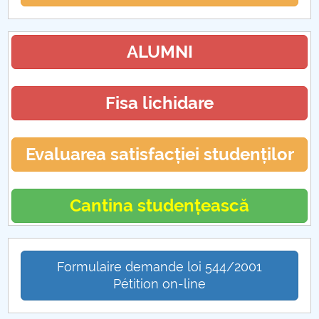
ALUMNI
Fisa lichidare
Evaluarea satisfacției studenților
Cantina studențească
Formulaire demande loi 544/2001
Pétition on-line