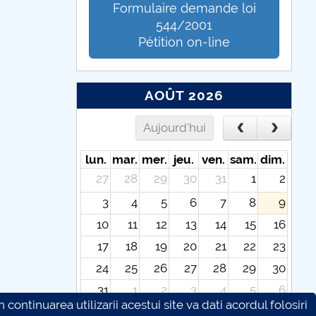
Formulaire demande loi
544/2001
Pétition on-line
AOÛT 2026
Aujourd'hui
lun.
mar.
mer.
jeu.
ven.
sam.
dim.
27
28
29
30
31
1
2
3
4
5
6
7
8
9
10
11
12
13
14
15
16
17
18
19
20
21
22
23
24
25
26
27
28
29
30
31
1
2
3
4
5
6
continuarea utilizarii acestui site va dati acordul folosiri