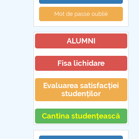
Mot de passe oublié
ALUMNI
Fisa lichidare
Evaluarea satisfacției
studenților
Cantina studențească