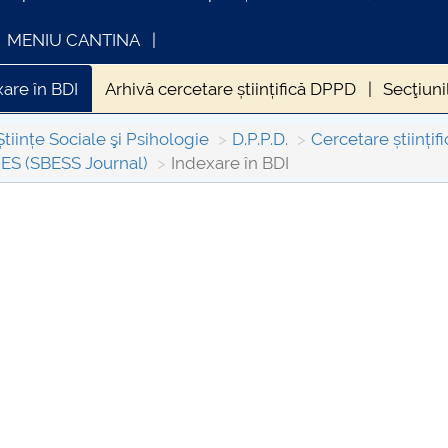
MENIU CANTINA
are în BDI
Arhivă cercetare științifică DPPD
Secţiuni
Științe Sociale şi Psihologie
D.P.P.D.
Cercetare științi
S (SBESS Journal)
Indexare în BDI
INFORMATII ACTE STUDII
CARTA_U