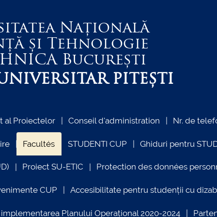
sitatea Națională
nță și Tehnologie
EHNICA
București
NIVERSITAR PITEȘTI
al Proiectelor
Conseil d'administration
Nr. de telef
ire
Facultés
STUDENTI CUP
Ghiduri pentru STU
UD)
Proiect SU-ETIC
Protection des données person
venimente CUP
Accesibilitate pentru studenții cu dizabi
ind implementarea Planului Operațional 2020-2024
Parte