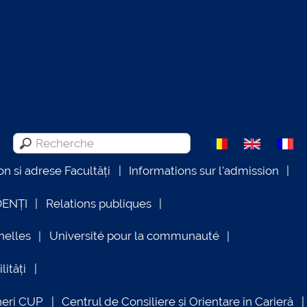
on si adrese Facultăți
Informations sur l'admission
DENȚI
Relations publiques
nelles
Université pour la communauté
lități
neri CUP
Centrul de Consiliere și Orientare în Carieră