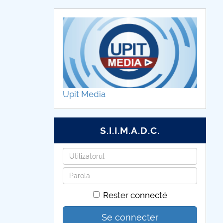
Upit Media
S.I.I.M.A.D.C.
Identifiant
Mot
de
Rester connecté
passe
Se connecter