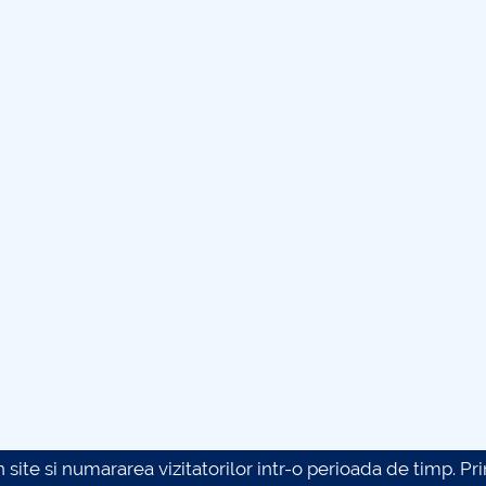
site si numararea vizitatorilor intr-o perioada de timp. Prin 