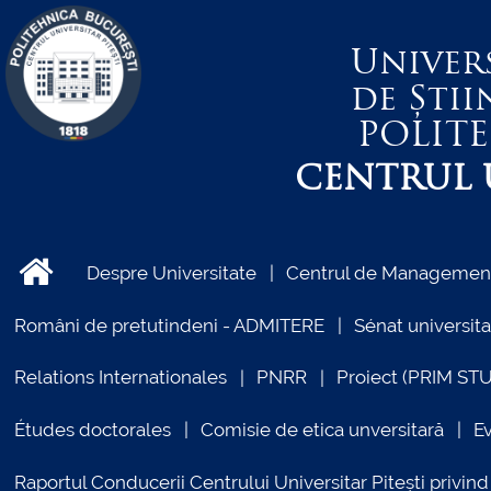
Univer
de Știi
POLIT
CENTRUL U
Despre Universitate
Centrul de Management 
Români de pretutindeni - ADMITERE
Sénat universita
Relations Internationales
PNRR
Proiect (PRIM ST
Études doctorales
Comisie de etica unversitară
E
Raportul Conducerii Centrului Universitar Pitești priv