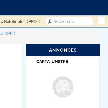
le Buletinului DPPD
fică DPPD
ANNONCES
NSTPB
Taxe de școlarizare
indexate – Centrul
Universitar Pitești