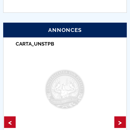
PNRR
Proiect (PRIM STUD)
ANNONCES
Proiect SU-ETIC
CARTA_UNSTPB
Protection des données personnelles
Université pour la communauté
Études doctorales
Comisie de etica unversitară
Evenimente CUP
<
>
Accesibilitate pentru studenții cu dizabilități