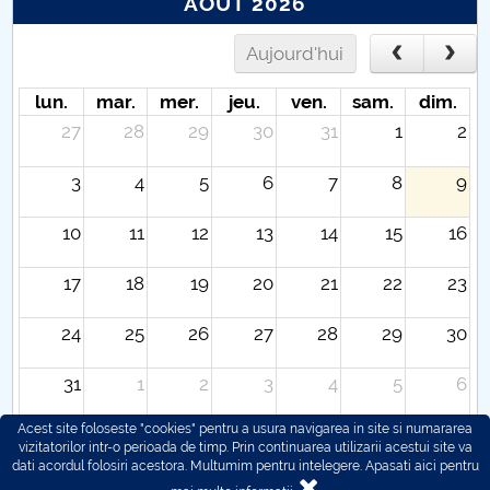
AOÛT 2026
Aujourd'hui
lun.
mar.
mer.
jeu.
ven.
sam.
dim.
27
28
29
30
31
1
2
3
4
5
6
7
8
9
10
11
12
13
14
15
16
17
18
19
20
21
22
23
24
25
26
27
28
29
30
31
1
2
3
4
5
6
Acest site foloseste "cookies" pentru a usura navigarea in site si numararea
vizitatorilor intr-o perioada de timp. Prin continuarea utilizarii acestui site va
dati acordul folosiri acestora. Multumim pentru intelegere.
Apasati aici pentru