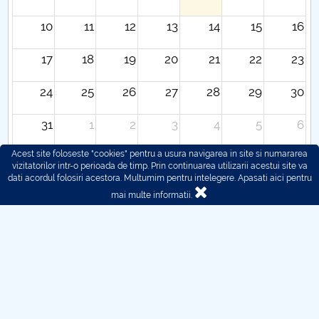
10
11
12
13
14
15
16
17
18
19
20
21
22
23
24
25
26
27
28
29
30
31
1
2
3
4
5
6
Acest site foloseste "cookies" pentru a usura navigarea in site si numararea
vizitatorilor intr-o perioada de timp. Prin continuarea utilizarii acestui site va
dati acordul folosiri acestora. Multumim pentru intelegere.
Apasati aici pentru
mai multe informatii.
© 2016 - 2026 POLITEHNICA București - Centrul
Universitar Pitești
Pentru probleme legate de functionarea site-ului ne puteti
contacta aici:
webmaster@upit.ro