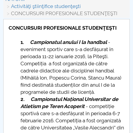
Conseil d'administration
Activităţi ştiinţifice studenţeşti
CONCURSURI PROFESIONALE STUDENŢEŞTI
Nr. de telefon si adrese Facultăți
CONCURSURI PROFESIONALE STUDENŢEŞTI
Informations sur l'admission
1.
Campionatul anului I la handbal
-
Români de pretutindeni - ADMITERE
eveniment sportiv care s-a desfășurat în
perioada 11-22 ianuarie 2016, la Piteşti.
Sénat universitaire
Competiția a fost organizată de către
cadrele didactice ale disciplinei handbal
Facultés
(Mihăilă Ion, Popescu Corina, Stancu Maura)
fiind destinată studenților din anul I de la
STUDENTI CUP
programele de studii de licență.
2.
Campionatul Național Universitar de
Ghiduri pentru STUDENȚI
Atletism pe Teren Acoperit
- competiție
sportivă care s-a desfășurat în perioada 6-7
Relations publiques
februarie 2016. Competiția a fost organizată
de către Universitatea „Vasile Alecsandri” din
Relations Internationales