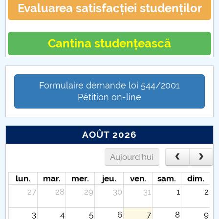
Evaluarea satisfacției studenților
Cantina studențească
Formulaire demande loi 544/2001
Pétition on-line
AOÛT 2026
Aujourd'hui
lun.
mar.
mer.
jeu.
ven.
sam.
dim.
27
28
29
30
31
1
2
3
4
5
6
7
8
9