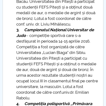
Bacău. Universitatea din Pitești a participat
cu studenții FEFS Pitești și a obținut două
PNRR
medalii de aur, o medalie de argint și două
de bronz. Lotul a fost coordonat de către
Proiect (PRIM STUD)
conf. univ. dr. Liviu Mihăilescu.
3.
Campionatul Național Universitar de
Proiect SU-ETIC
Judo
- competiție sportivă care s-a
desfășurat în perioada 14-15 aprilie 2016.
Protection des données personnelles
Competiția a fost organizată de către
Universitatea „Lucian Blaga” din Sibiu.
Université pour la communauté
Universitatea din Pitești a participat cu
studenții FEFS Pitești și a obținut o medalie
Études doctorales
de aur, două de argint și două de bronz. În
urma acestor rezultate studenții noștri au
Comisie de etica unversitară
ocupat locul III în clasamentul final pe centre
universitare, la masculin. Lotul a fost
Evenimente CUP
coordonat de către conf.univ.dr. Emilian
Rabolu.
Accesibilitate pentru studenții cu dizabilități
4.
Competiția polisportivă ,,Primăvara