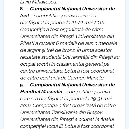
Liviu Mihăilescu.
8.
Campionatul Național Universitar de
Înot
- competiție sportivă care s-a
desfășurat în perioada 21-22 mai 2016.
Competiția a fost organizată de către
Universitatea din Pitești. Universitatea din
Pitești a cucerit 6 medalii de aur, o medalie
de argint și trei de bronz. În urma acestor
rezultate studenții Universității din Pitești au
ocupat locul I în clasamentul general pe
centre universitare. Lotul a fost coordonat
de către conf.univ.dr. Carmen Manole.
9.
Campionatul Național Universitar de
Handbal Masculin
- competiție sportivă
care s-a desfășurat în perioada 29-31 mai
2016. Competiția a fost organizată de către
Universitatea Transilvania din Brașov.
Universitatea din Pitești a ocupat la finalul
competiției locul III. Lotul a fost coordonat