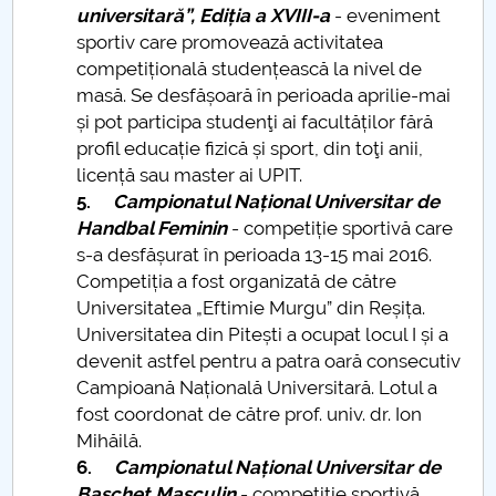
universitară”, Ediția a XVIII-a
- eveniment
Raportul Conducerii Centrului Universitar Pitești
sportiv care promovează activitatea
privind implementarea Planului Operațional 2020-
competițională studențească la nivel de
2024
masă. Se desfășoară în perioada aprilie-mai
și pot participa studenţi ai facultăților fără
Parteneri CUP
profil educație fizică și sport, din toţi anii,
licență sau master ai UPIT.
Centrul de Consiliere și Orientare în Carieră
5.
Campionatul Național Universitar de
Handbal Feminin
- competiție sportivă care
Chestionar angajabilitate ALUMNI – UPB
s-a desfășurat în perioada 13-15 mai 2016.
Competiția a fost organizată de către
CAR2026
Universitatea „Eftimie Murgu” din Reșița.
Universitatea din Pitești a ocupat locul I și a
MENIU CANTINA
devenit astfel pentru a patra oară consecutiv
Campioană Națională Universitară. Lotul a
CONCURSURI PROFESIONALE STUDENŢEŞTI
fost coordonat de către prof. univ. dr. Ion
Mihăilă.
6.
Campionatul Național Universitar de
Baschet Masculin
- competiție sportivă