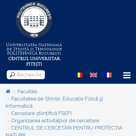
Universitatea Națională
de Știință și Tehnologie
POLITEHNICA
București
CENTRUL UNIVERSITAR
PITEȘTI
Menu
Facultés
Facultatea de Științe, Educație Fizicã şi
Informaticã
Despre Universitate
Cercetare științifică FSEFI
Organizarea activităţilor de cercetare
Centrul de Management al Proiectelor
CENTRUL DE CERCETĂRI PENTRU PROTECȚIA
NATURII