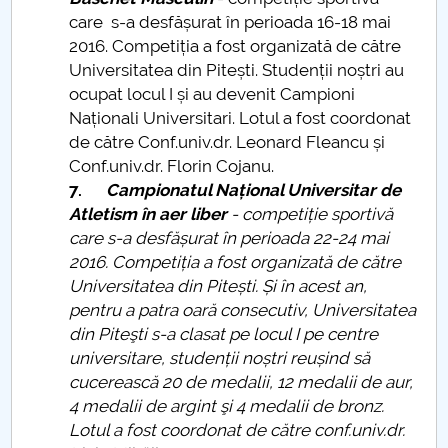
care s-a desfășurat în perioada 16-18 mai
2016. Competiția a fost organizată de către
Universitatea din Pitești. Studenții noștri au
ocupat locul I și au devenit Campioni
Naționali Universitari. Lotul a fost coordonat
de către Conf.univ.dr. Leonard Fleancu și
Conf.univ.dr. Florin Cojanu.
7.
Campionatul Național Universitar de
Atletism în aer liber
- competiție sportivă
care s-a desfășurat în perioada 22-24 mai
2016. Competiția a fost organizată de către
Universitatea din Pitești. Și în acest an,
pentru a patra oară consecutiv, Universitatea
din Piteşti s-a clasat pe locul I pe centre
universitare, studenții noștri reușind să
cucerească 20 de medalii, 12 medalii de aur,
4 medalii de argint şi 4 medalii de bronz.
Lotul a fost coordonat de către conf.univ.dr.