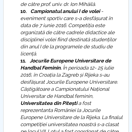
de către prof. univ. dr. Ion Mihăilă.
10.
Campionatul anului I de volei
-
eveniment sportiv care s-a desfășurat în
data de 7 iunie 2016. Competiția este
organizată de către cadrele didactice ale
disciplinei volei fiind destinată studenților
din anul I de la programele de studiu de
licență.
11.
Jocurile Europene Universitare de
Handbal Feminin
.
În perioada 12- 25 iulie
2016, în Croația la Zagreb și Rijeka s-au
desfășurat Jocurile Europene Universitare.
Câștigătoare a Campionatului Național
Universitar de Handbal feminin,
Universitatea din Pitești
a fost
reprezentanta României la Jocurile
Europene Universitare de la Rijeka. La finalul
competiției universitatea noastră s-a clasat
pe locul VII. Lotul a fost coordonat de către