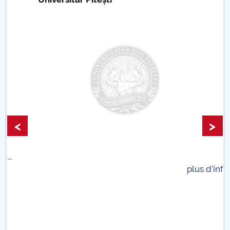
<
>
.
plus d'info...