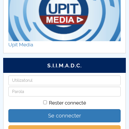
Upit Media
S.I.I.M.A.D.C.
Identifiant
Mot
de
Rester connecté
passe
Se connecter