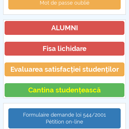
Mot de passe oublié
ALUMNI
Fisa lichidare
Evaluarea satisfacției studenților
Cantina studențească
Formulaire demande loi 544/2001
Pétition on-line