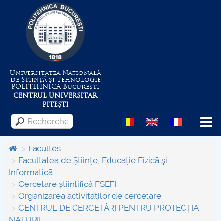
Universitatea Națională
de Știință și Tehnologie
POLITEHNICA
București
CENTRUL UNIVERSITAR
PITEȘTI
Menu
Facultés
Facultatea de Științe, Educație Fizicã şi
Informaticã
Despre Universitate
Cercetare științifică FSEFI
Organizarea activităţilor de cercetare
Centrul de Management al Proiectelor
CENTRUL DE CERCETĂRI PENTRU PROTECȚIA
NATURII