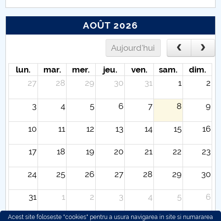
AOÛT 2026
Aujourd'hui
lun.
mar.
mer.
jeu.
ven.
sam.
dim.
27
28
29
30
31
1
2
3
4
5
6
7
8
9
10
11
12
13
14
15
16
17
18
19
20
21
22
23
24
25
26
27
28
29
30
31
1
2
3
4
5
6
Acest site foloseste "cookies" pentru a usura navigarea in site si numararea