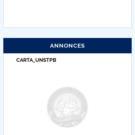
PNRR
Proiect (PRIM STUD)
Proiect SU-ETIC
ANNONCES
Protection des données personnelles
CARTA_UNSTPB
Université pour la communauté
Études doctorales
Comisie de etica unversitară
Evenimente CUP
Accesibilitate pentru studenții cu dizabilități