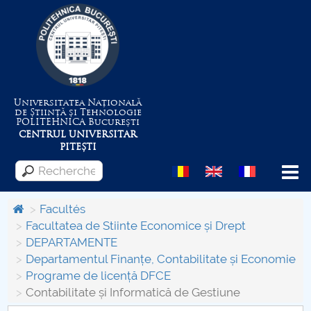
Universitatea Națională
de Știință și Tehnologie
POLITEHNICA
București
CENTRUL UNIVERSITAR
PITEȘTI
Menu
Facultés
Facultatea de Stiinte Economice și Drept
DEPARTAMENTE
Despre Universitate
Departamentul Finanțe, Contabilitate și Economie
Programe de licență DFCE
Centrul de Management al Proiectelor
Contabilitate și Informatică de Gestiune