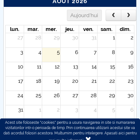
AOÛT 2026
Aujourd'hui
lun.
mar.
mer.
jeu.
ven.
sam.
dim.
27
28
29
30
31
1
2
3
4
5
6
7
8
9
10
11
12
13
14
15
16
17
18
19
20
21
22
23
24
25
26
27
28
29
30
31
1
2
3
4
5
6
Acest site foloseste "cookies" pentru a usura navigarea in site si numararea
vizitatorilor intr-o perioada de timp. Prin continuarea utilizarii acestui site va
dati acordul folosiri acestora. Multumim pentru intelegere.
Apasati aici pentru