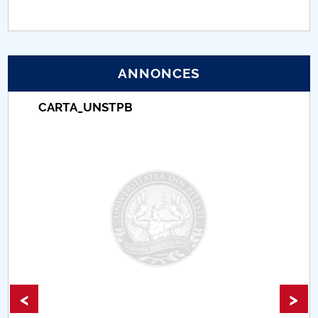
PNRR
Proiect (PRIM STUD)
ANNONCES
Proiect SU-ETIC
CARTA_UNSTPB
Protection des données personnelles
Université pour la communauté
Études doctorales
Comisie de etica unversitară
Evenimente CUP
<
>
Accesibilitate pentru studenții cu dizabilități