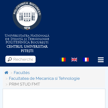
Universitatea Națională
de Știință și Tehnologie
POLITEHNICA
București
CENTRUL UNIVERSITAR
PITEȘTI
Menu
Facultés
Facultatea de Mecanica si Tehnologie
PRIM STUD FMT
Despre Universitate
Centrul de Management al Proiectelor