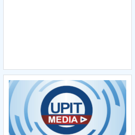
Raportul Conducerii Centrului Universitar Pitești
privind implementarea Planului Operațional 2020-
2024
Parteneri CUP
Centrul de Consiliere și Orientare în Carieră
Chestionar angajabilitate ALUMNI – UPB
CAR2026
MENIU CANTINA
Despre Facultate
Departamentul Autovehicule și Transporturi