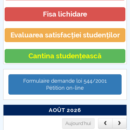
Admitere FMT
Fisa lichidare
Admitere FMt-master
Evaluarea satisfacției studenților
Concursuri cadre didactice FMT
Evenimente FMT
Cantina studențească
Alegeri partiale FMT
Formulaire demande loi 544/2001
Catedra RENAULT
Pétition on-line
ORAR FMT
AOÛT 2026
Scientific Bulletin - Automotive Series
Aujourd'hui
IManEE 2019