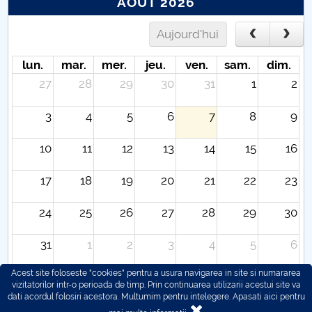
AOÛT 2026
Aujourd'hui
lun.
mar.
mer.
jeu.
ven.
sam.
dim.
27
28
29
30
31
1
2
3
4
5
6
7
8
9
10
11
12
13
14
15
16
17
18
19
20
21
22
23
24
25
26
27
28
29
30
31
1
2
3
4
5
6
Acest site foloseste "cookies" pentru a usura navigarea in site si numararea
vizitatorilor intr-o perioada de timp. Prin continuarea utilizarii acestui site va
dati acordul folosiri acestora. Multumim pentru intelegere.
Apasati aici pentru