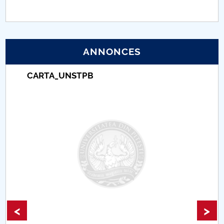
PNRR
Proiect (PRIM STUD)
ANNONCES
Proiect SU-ETIC
CARTA_UNSTPB
Protection des données personnelles
Université pour la communauté
Études doctorales
Comisie de etica unversitară
Evenimente CUP
<
>
Accesibilitate pentru studenții cu dizabilități