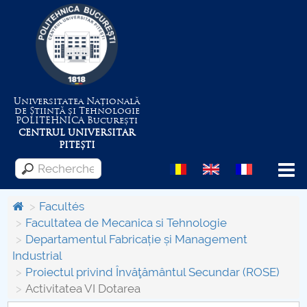
Universitatea Națională
de Știință și Tehnologie
POLITEHNICA
București
CENTRUL UNIVERSITAR
PITEȘTI
Menu
Facultés
Facultatea de Mecanica si Tehnologie
Departamentul Fabricație și Management
Despre Universitate
Industrial
Proiectul privind Învăţământul Secundar (ROSE)
Centrul de Management al Proiectelor
Activitatea VI Dotarea