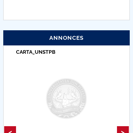
PNRR
Proiect (PRIM STUD)
ANNONCES
Proiect SU-ETIC
CARTA_UNSTPB
Protection des données personnelles
Université pour la communauté
Études doctorales
Comisie de etica unversitară
Evenimente CUP
Accesibilitate pentru studenții cu dizabilități
<
>