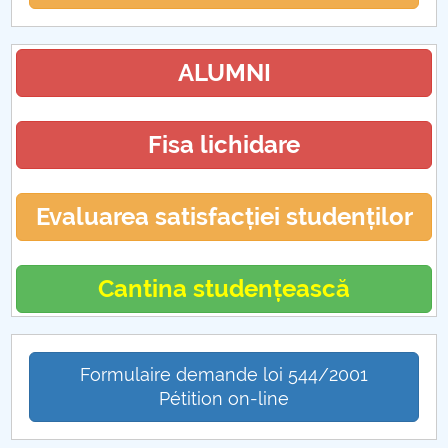
ALUMNI
Fisa lichidare
Evaluarea satisfacției studenților
Cantina studențească
Formulaire demande loi 544/2001
Pétition on-line