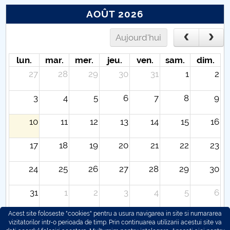
AOÛT 2026
Aujourd'hui
lun.
mar.
mer.
jeu.
ven.
sam.
dim.
27
28
29
30
31
1
2
3
4
5
6
7
8
9
10
11
12
13
14
15
16
17
18
19
20
21
22
23
24
25
26
27
28
29
30
31
1
2
3
4
5
6
Acest site foloseste "cookies" pentru a usura navigarea in site si numararea
vizitatorilor intr-o perioada de timp. Prin continuarea utilizarii acestui site va