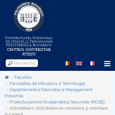
Universitatea Națională
de Știință și Tehnologie
POLITEHNICA
București
CENTRUL UNIVERSITAR
PITEȘTI
Menu
Facultés
Facultatea de Mecanica si Tehnologie
Departamentul Fabricație și Management
Despre Universitate
Industrial
Proiectul privind Învăţământul Secundar (ROSE)
Centrul de Management al Proiectelor
Activitatea V. Activitatea de consiliere şi orientare
în carieră