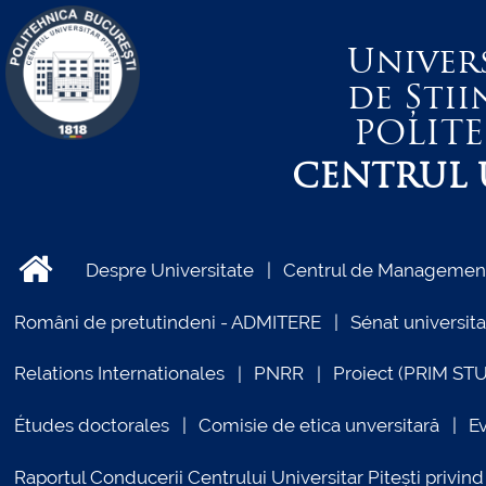
Univer
de Știi
POLIT
CENTRUL U
Despre Universitate
Centrul de Management 
Români de pretutindeni - ADMITERE
Sénat universita
Relations Internationales
PNRR
Proiect (PRIM ST
Études doctorales
Comisie de etica unversitară
E
Raportul Conducerii Centrului Universitar Pitești priv