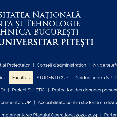
sitatea Națională
nță și Tehnologie
EHNICA
București
NIVERSITAR PITEȘTI
al Proiectelor
Conseil d'administration
Nr. de telef
ire
Facultés
STUDENTI CUP
Ghiduri pentru STU
UD)
Proiect SU-ETIC
Protection des données person
venimente CUP
Accesibilitate pentru studenții cu dizabi
ind implementarea Planului Operațional 2020-2024
Parte