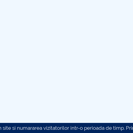
site si numararea vizitatorilor intr-o perioada de timp. Prin 