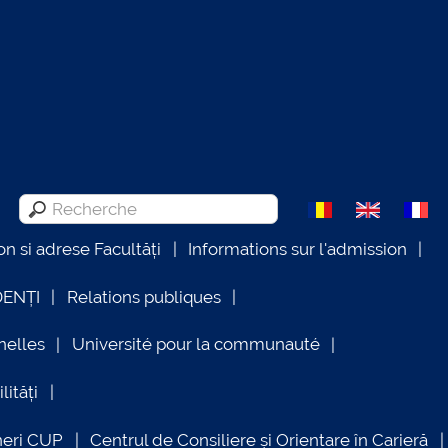
on si adrese Facultăți
Informations sur l'admission
DENȚI
Relations publiques
nelles
Université pour la communauté
lități
neri CUP
Centrul de Consiliere și Orientare în Carieră