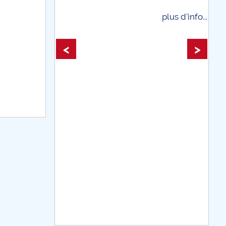
plus d'info...
plus d'info...
<
>