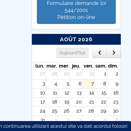
Formulaire demande loi
544/2001
Pétition on-line
AOÛT 2026
Aujourd'hui
lun.
mar.
mer.
jeu.
ven.
sam.
dim.
27
28
29
30
31
1
2
3
4
5
6
7
8
9
10
11
12
13
14
15
16
17
18
19
20
21
22
23
24
25
26
27
28
29
30
31
1
2
3
4
5
6
continuarea utilizarii acestui site va dati acordul folosiri