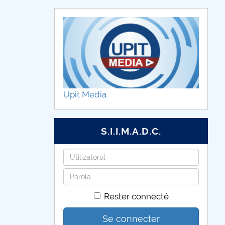
Upit Media
S.I.I.M.A.D.C.
Identifiant
Mot
de
Rester connecté
passe
Se connecter