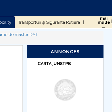
mai
bility
Transporturi și Siguranță Rutieră
multe
...
ame de master DAT
ANNONCES
B
Taxe de școlarizare
indexate – Centrul
Universitar Pitești