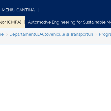
MENIU CANTINA
elor (CMPA)
Automotive Engineering for Sustainable Mo
ie
Departamentul Autovehicule și Transporturi
Progr
INFORMATII ACTE STUDII
CARTA_UNSTP