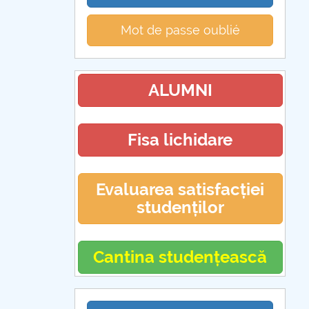
Mot de passe oublié
ALUMNI
Fisa lichidare
Evaluarea satisfacției
studenților
Cantina studențească