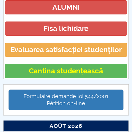
ALUMNI
Fisa lichidare
Evaluarea satisfacției studenților
Cantina studențească
Formulaire demande loi 544/2001
Pétition on-line
AOÛT 2026