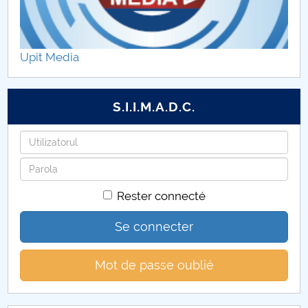
Upit Media
S.I.I.M.A.D.C.
Identifiant
Mot
de
Rester connecté
passe
Se connecter
Mot de passe oublié