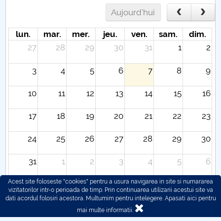
Aujourd'hui
lun.
mar.
mer.
jeu.
ven.
sam.
dim.
27
28
29
30
31
1
2
3
4
5
6
7
8
9
10
11
12
13
14
15
16
17
18
19
20
21
22
23
24
25
26
27
28
29
30
31
1
2
3
4
5
6
Acest site foloseste "cookies" pentru a usura navigarea in site si numararea
vizitatorilor intr-o perioada de timp. Prin continuarea utilizarii acestui site va
dati acordul folosiri acestora. Multumim pentru intelegere.
Apasati aici pentru
mai multe informatii.