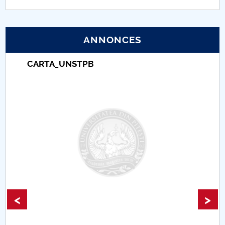
PNRR
ANNONCES
Proiect (PRIM STUD)
CARTA_UNSTPB
Proiect SU-ETIC
Protection des données personnelles
Université pour la communauté
Études doctorales
Comisie de etica unversitară
Evenimente CUP
<
>
Accesibilitate pentru studenții cu dizabilități