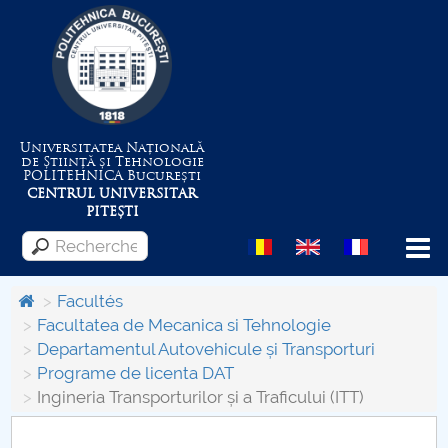
Universitatea Națională
de Știință și Tehnologie
POLITEHNICA
București
CENTRUL UNIVERSITAR
PITEȘTI
Menu
Facultés
Facultatea de Mecanica si Tehnologie
Departamentul Autovehicule și Transporturi
Despre Universitate
Programe de licenta DAT
Ingineria Transporturilor și a Traficului (ITT)
Centrul de Management al Proiectelor