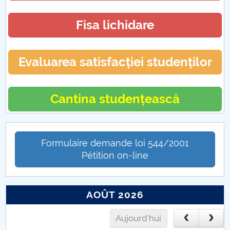
Admitere FMT
Fisa lichidare
Admitere FMt-master
Evaluarea satisfacției studenților
Concursuri cadre didactice FMT
Evenimente FMT
Cantina studențească
Alegeri partiale FMT
Formulaire demande loi 544/2001
Catedra RENAULT
Pétition on-line
ORAR FMT
AOÛT 2026
Scientific Bulletin - Automotive Series
Aujourd'hui
IManEE 2019