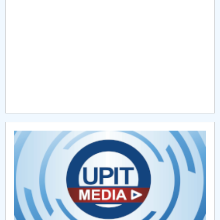
Raportul Conducerii Centrului Universitar Pitești
privind implementarea Planului Operațional 2020-
2024
Parteneri CUP
Centrul de Consiliere și Orientare în Carieră
Chestionar angajabilitate ALUMNI – UPB
CAR2026
MENIU CANTINA
Despre Facultate
Departamentul Autovehicule și Transporturi