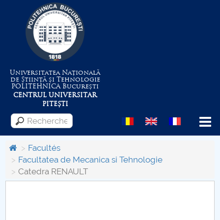
Universitatea Națională
de Știință și Tehnologie
POLITEHNICA
București
CENTRUL UNIVERSITAR
PITEȘTI
Menu
Facultés
Facultatea de Mecanica si Tehnologie
Catedra RENAULT
Despre Universitate
Centrul de Management al Proiectelor