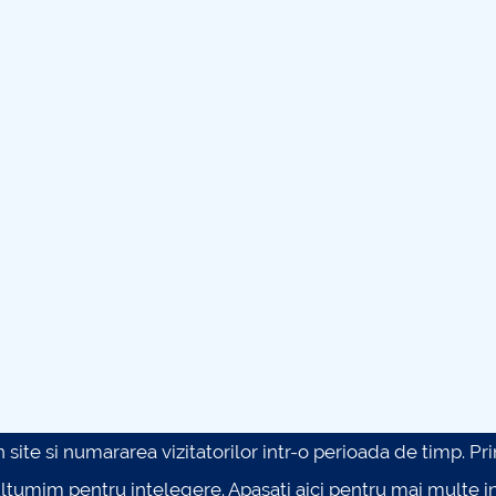
site si numararea vizitatorilor intr-o perioada de timp. Prin 
ultumim pentru intelegere.
Apasati aici pentru mai multe in