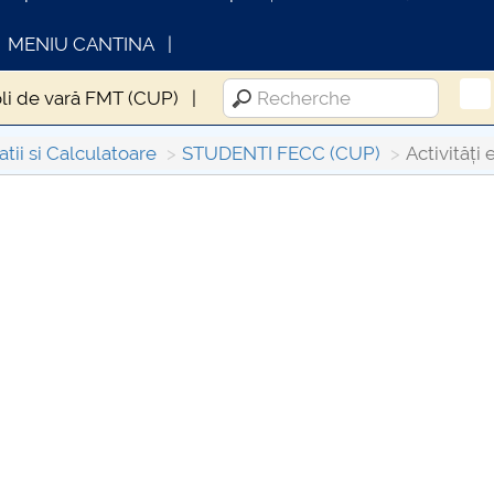
MENIU CANTINA
li de vară FMT (CUP)
tii si Calculatoare
STUDENTI FECC (CUP)
Activități
FORMATII ACTE STUDII
CARTA_UNSTPB