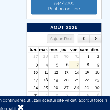
544/2001
Pétition on-line
AOÛT 2026
Aujourd'hui
lun.
mar.
mer.
jeu.
ven.
sam.
dim.
27
28
29
30
31
1
2
3
4
5
6
7
8
9
10
11
12
13
14
15
16
17
18
19
20
21
22
23
24
25
26
27
28
29
30
31
1
2
3
4
5
6
continuarea utilizarii acestui site va dati acordul folosiri
formatii.