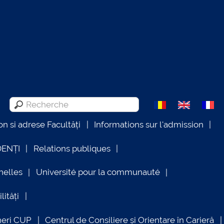
on si adrese Facultăți
Informations sur l'admission
DENȚI
Relations publiques
nelles
Université pour la communauté
lități
neri CUP
Centrul de Consiliere și Orientare în Carieră