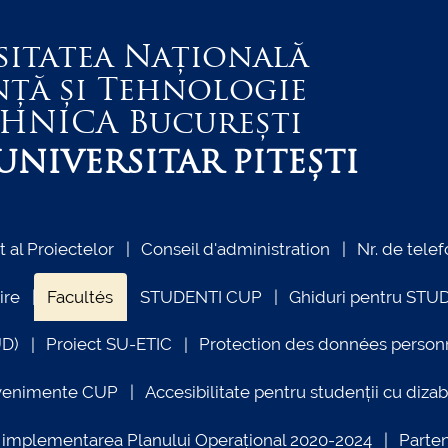
sitatea Națională
nță și Tehnologie
EHNICA
București
NIVERSITAR PITEȘTI
al Proiectelor
Conseil d'administration
Nr. de telef
ire
Facultés
STUDENTI CUP
Ghiduri pentru STU
UD)
Proiect SU-ETIC
Protection des données person
venimente CUP
Accesibilitate pentru studenții cu dizabi
ind implementarea Planului Operațional 2020-2024
Parte