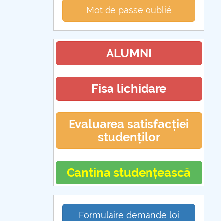
Mot de passe oublié
ALUMNI
Fisa lichidare
Evaluarea satisfacției
studenților
Cantina studențească
Formulaire demande loi