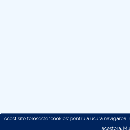
Acest site foloseste "cookies" pentru a usura navigarea in 
acestora. M