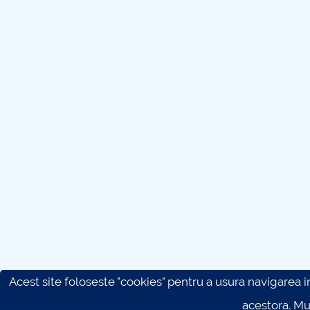
Acest site foloseste "cookies" pentru a usura navigarea in 
acestora. M