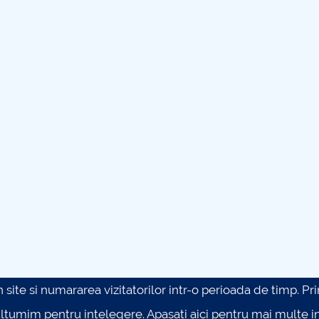
site si numararea vizitatorilor intr-o perioada de timp. Prin 
ultumim pentru intelegere.
Apasati aici pentru mai multe in