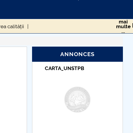
mai
a calității
multe
...
Proiect PNRR
ANNONCES
Taxe de școlarizare
indexate – Centrul
Universitar Pitești