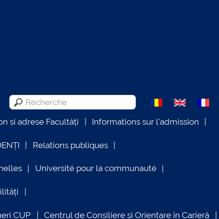
on si adrese Facultăți
Informations sur l'admission
DENȚI
Relations publiques
nelles
Université pour la communauté
lități
neri CUP
Centrul de Consiliere și Orientare în Carieră