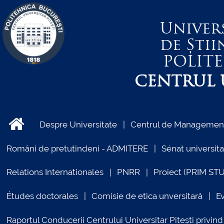
Univer
de Știi
POLIT
CENTRUL U
Despre Universitate
Centrul de Management 
Români de pretutindeni - ADMITERE
Sénat universita
Relations Internationales
PNRR
Proiect (PRIM ST
Études doctorales
Comisie de etica unversitară
E
Raportul Conducerii Centrului Universitar Pitești priv