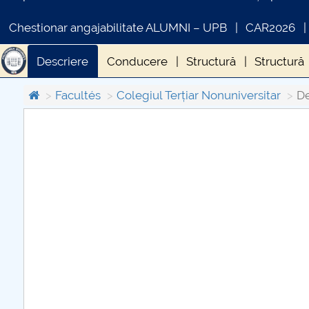
Chestionar angajabilitate ALUMNI – UPB
CAR2026
Descriere
Conducere
Structură
Structură
Regulamente/Metodologii/Proceduri COLEGTER
Facultés
Colegiul Terțiar Nonuniversitar
De
COMUNICAT DE PRESA
IN
PRIMSTUD 26.03.2026