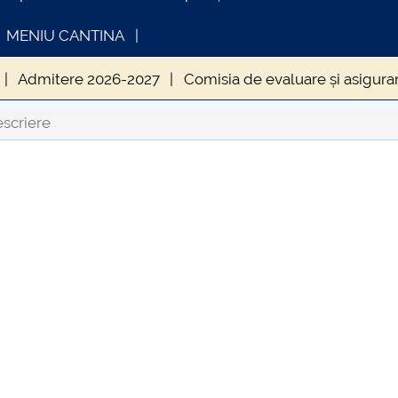
MENIU CANTINA
Admitere 2026-2027
Comisia de evaluare și asigurare
-UPIT
Contact COLEGTER-UPIT
Evenimente CTN
scriere
FORMATII ACTE STUDII
CARTA_UNSTPB