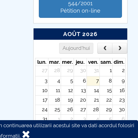
544/2001
Pétition on-line
AOÛT 2026
Aujourd'hui
lun.
mar.
mer.
jeu.
ven.
sam.
dim.
27
28
29
30
31
1
2
3
4
5
6
7
8
9
10
11
12
13
14
15
16
17
18
19
20
21
22
23
24
25
26
27
28
29
30
31
1
2
3
4
5
6
continuarea utilizarii acestui site va dati acordul folosiri
formatii.