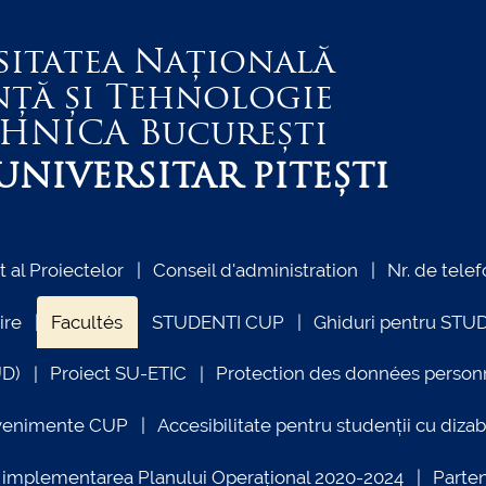
sitatea Națională
nță și Tehnologie
EHNICA
București
NIVERSITAR PITEȘTI
al Proiectelor
Conseil d'administration
Nr. de telef
ire
Facultés
STUDENTI CUP
Ghiduri pentru STU
UD)
Proiect SU-ETIC
Protection des données person
venimente CUP
Accesibilitate pentru studenții cu dizabi
ind implementarea Planului Operațional 2020-2024
Parte